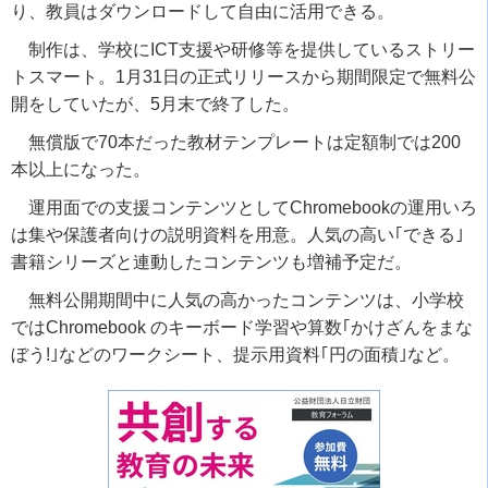
り、教員はダウンロードして自由に活用できる。
制作は、学校に
ICT
支援や研修等を提供しているストリー
トスマート。
1
月
31
日の正式リリースから期間限定で無料公
開をしていたが、
5
月末で終了した。
無償版で
70
本だった教材テンプレートは定額制では
200
本以上になった。
運用面での支援コンテンツとして
Chromebook
の運用いろ
は集や保護者向けの説明資料を用意。人気の高い｢できる｣
書籍シリーズと連動したコンテンツも増補予定だ。
無料公開期間中に人気の高かったコンテンツは、小学校
では
Chromebook
のキーボード学習や算数｢かけざんをまな
ぼう
!
｣などのワークシート、提示用資料｢円の面積｣など。