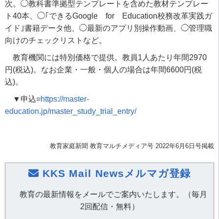
次。◯教科書準拠型テンプレートを含めた教材テンプレー
ト40本、◯｢できるGoogle for Education校務改革実践ガ
イド｣書籍データ他、◯最新のアプリ別操作動画、◯管理職
向けのチェックリストなど。
教育機関には特別価格で提供。教員1人あたり年間2970
円(税込)。なお企業・一般・個人の場合は年間6600円(税
込)。
▼申込=
https://master-
education.jp/master_study_trial_entry/
教育家庭新聞 教育マルチメディア号 2022年6月6日号掲載
KKS Mail Newsメルマガ登録
教育の最新情報をメールでご案内いたします。（毎月
2回配信・無料）