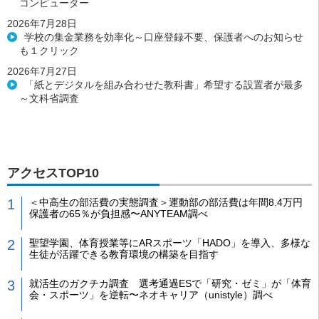
コンピューター
2026年7月28日
学校の集金業務を効率化～口座登録不要、保護者へのお知らせ
も１クリック
2026年7月27日
「紙とデジタルを組み合わせた教科書」希望する設置者が最多
～文科省調査
アクセスTOP10
＜中高生の部活費の実態調査＞運動部の部活費は年間8.4万円
保護者の65％が負担感〜ANYTEAM調べ
聖望学園、体育授業等にARスポーツ「HADO」を導入、多様な
生徒が活躍できる教育環境の構築を目指す
就活生のガクチカ調査 選考通過ESで「研究・ゼミ」が「体育
会・スポーツ」を逆転〜ネオキャリア（unistyle）調べ