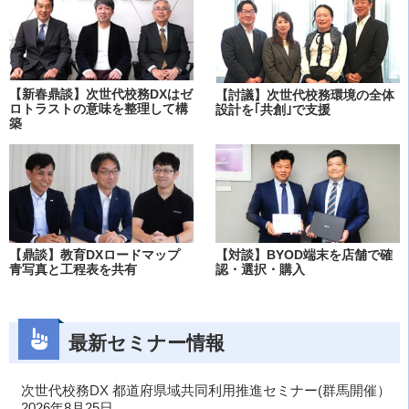
【新春鼎談】次世代校務DXはゼ
【討議】次世代校務環境の全体
ロトラストの意味を整理して構
設計を｢共創｣で支援
築
【鼎談】教育DXロードマップ
【対談】BYOD端末を店舗で確
青写真と工程表を共有
認・選択・購入
最新セミナー情報
次世代校務DX 都道府県域共同利用推進セミナー(群馬開催）
2026年8月25日