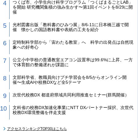
つくば市、小学生向け科学プログラム「つくばまるごとLAB」
を開始 研究機関集積の強み生かす〜第1回イベントを8/29に開
催
光村図書出版「教科書のひみつ展」8/6-11に日本橋三越で開
催 懐かしの国語教科書や表紙の工夫を紹介
定時制科学部から「宙わたる教室」へ 科学の出発点は自然現
象への好奇心
公立小中学校の普通教室エアコン設置率は99.6%に上昇、一方
で体育館の整備遅れが課題に
文部科学省、教職員向けプチ学習会を8/5からオンライン開
催〜生成AIや校務DXなど全5テーマ
次世代校務DX 都道府県域共同利用推進セミナー(群馬開催）
文科省の校務DX加速化事業にNTT DXパートナー採択、次世代
校務DX環境整備を伴走支援
アクセスランキングTOP30はこちら