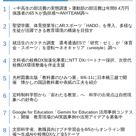
＜中高生の部活費の実態調査＞運動部の部活費は年間8.4万円
保護者の65％が負担感〜ANYTEAM調べ
聖望学園、体育授業等にARスポーツ「HADO」を導入、多様な
生徒が活躍できる教育環境の構築を目指す
就活生のガクチカ調査 選考通過ESで「研究・ゼミ」が「体育
会・スポーツ」を逆転〜ネオキャリア（unistyle）調べ
文科省の校務DX加速化事業にNTT DXパートナー採択、次世代
校務DX環境整備を伴走支援
光村図書出版「教科書のひみつ展」8/6-11に日本橋三越で開
催 懐かしの国語教科書や表紙の工夫を紹介
定時制科学部から「宙わたる教室」へ 科学の出発点は自然現
象への好奇心
Google for Education「Gemini for Education 活用事例コンテス
ト」開催 教育現場のAI実践事例や活用アイデアを募集中
文部科学省、教職員向けプチ学習会を8/5からオンライン開
催〜生成AIや校務DXなど全5テーマ