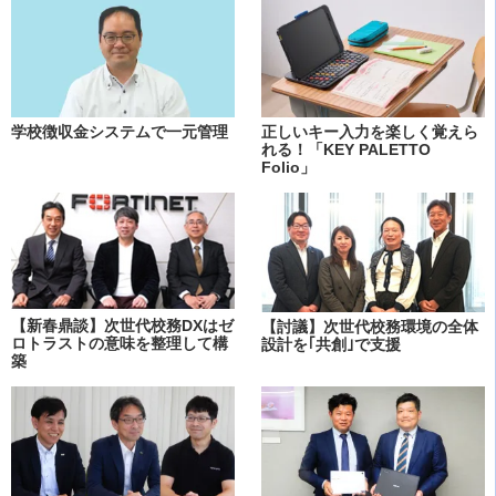
学校徴収金システムで一元管理
正しいキー入力を楽しく覚えら
れる！「KEY PALETTO
Folio」
【新春鼎談】次世代校務DXはゼ
【討議】次世代校務環境の全体
ロトラストの意味を整理して構
設計を｢共創｣で支援
築