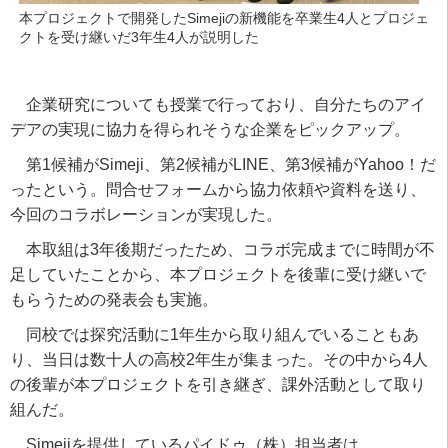
本プロジェクトで開発したSimejiの新機能を卒業生4人とプロジェ
クトを受け継いだ3年生4人が説明した
企業研究についても授業で行っており、自分たちのアイ
デアの実現に協力を得られそうな企業をピックアップ。
第
1
候補が
Simeji
、第
2
候補が
LINE
、第
3
候補が
Yahoo
！だ
ったという。問合せフォームから協力依頼や資料を送り、
今回のコラボレーションが実現した。
本取組は
3
年後期だったため、コラボ完成までに時間が不
足していたことから、本プロジェクトを後輩に受け継いで
もらうための発表会も実施。
同校では探究活動に
1
年生から取り組んでいることもあ
り、当日は数十人の高校
2
年生が集まった。その中から
4
人
の後輩が本プロジェクトを引き継ぎ、課外活動として取り
組んだ。
Simeji
を提供しているパイドゥ（株）担当者は、