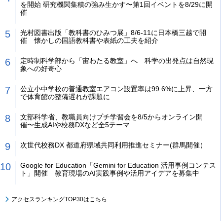
を開始 研究機関集積の強み生かす〜第1回イベントを8/29に開
催
光村図書出版「教科書のひみつ展」8/6-11に日本橋三越で開
催 懐かしの国語教科書や表紙の工夫を紹介
定時制科学部から「宙わたる教室」へ 科学の出発点は自然現
象への好奇心
公立小中学校の普通教室エアコン設置率は99.6%に上昇、一方
で体育館の整備遅れが課題に
文部科学省、教職員向けプチ学習会を8/5からオンライン開
催〜生成AIや校務DXなど全5テーマ
次世代校務DX 都道府県域共同利用推進セミナー(群馬開催）
Google for Education「Gemini for Education 活用事例コンテス
ト」開催 教育現場のAI実践事例や活用アイデアを募集中
アクセスランキングTOP30はこちら