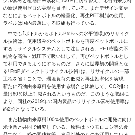
クル素材と植物由来素材に100％に切り替え、化石由来原料
の新規使用ゼロの実現を目指している。またデザイン変更
などによるペットボトルの軽量化、再生PET樹脂の使用、
ラベルは国内最薄にする取組も行っている。
中でも｢ボトルからボトルBtoBへの水平循環｣のリサイク
ル技術は、使用済みのペットボトルを再度ペットボトルに
するリサイクルシステムとして注目される。PET樹脂の不
純物を高温・減圧下で吸い出して、再びペットボトルとし
て利用できるようにするものだ。さらに世界初の開発とな
る｢FtoPダイレクトリサイクル技術｣は、リサイクルの一部
工程を省くことで、環境負荷の低減と再生効率化を実現。
新たに石油由来原料を使用する場合と比較して、CO2排出
量は60％以上削減されるというものだ。このような取組に
より、同社の2019年の国内製品のリサイクル素材使用率は
約2割となっている。
また植物由来原料100％使用のペットボトルの開発に向け
米企業と共同で研究している。原料はトウモロコシ等の食
品でなく、松の間伐材等、食品以外のものを活用している