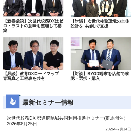
【新春鼎談】次世代校務DXはゼ
【討議】次世代校務環境の全体
ロトラストの意味を整理して構
設計を｢共創｣で支援
築
【鼎談】教育DXロードマップ
【対談】BYOD端末を店舗で確
青写真と工程表を共有
認・選択・購入
最新セミナー情報
次世代校務DX 都道府県域共同利用推進セミナー(群馬開催）
2026年8月25日
2026年7月14日