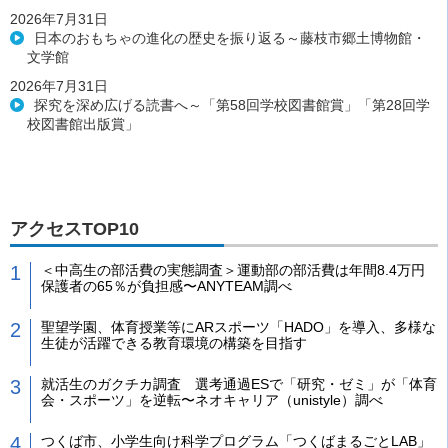
2026年7月31日
日本のおもちゃの進化の歴史を振り返る～藤枝市郷土博物館・
文学館
2026年7月31日
探究を深め広げる読書へ～「第58回学校図書館賞」「第28回学
校図書館出版賞」
アクセスTOP10
＜中高生の部活費の実態調査＞運動部の部活費は年間8.4万円
保護者の65％が負担感〜ANYTEAM調べ
聖望学園、体育授業等にARスポーツ「HADO」を導入、多様な
生徒が活躍できる教育環境の構築を目指す
就活生のガクチカ調査 選考通過ESで「研究・ゼミ」が「体育
会・スポーツ」を逆転〜ネオキャリア（unistyle）調べ
つくば市、小学生向け科学プログラム「つくばまるごとLAB」