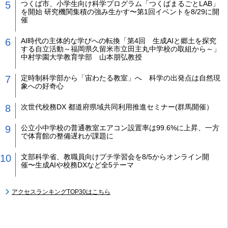
つくば市、小学生向け科学プログラム「つくばまるごとLAB」
を開始 研究機関集積の強み生かす〜第1回イベントを8/29に開
催
AI時代の主体的な学びへの転換「第4回 生成AIと郷土を探究
する自立活動～福岡県久留米市立田主丸中学校の取組から～」
中村学園大学教育学部 山本朋弘教授
定時制科学部から「宙わたる教室」へ 科学の出発点は自然現
象への好奇心
次世代校務DX 都道府県域共同利用推進セミナー(群馬開催）
公立小中学校の普通教室エアコン設置率は99.6%に上昇、一方
で体育館の整備遅れが課題に
文部科学省、教職員向けプチ学習会を8/5からオンライン開
催〜生成AIや校務DXなど全5テーマ
アクセスランキングTOP30はこちら