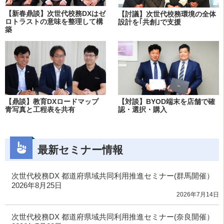
【新春鼎談】次世代校務DXはゼ
【討議】次世代校務環境の全体
ロトラストの意味を整理して構
設計を｢共創｣で支援
築
【鼎談】教育DXロードマップ
【対談】BYOD端末を店舗で確
青写真と工程表を共有
認・選択・購入
最新セミナー情報
次世代校務DX 都道府県域共同利用推進セミナー(群馬開催）
2026年8月25日
2026年7月14日
次世代校務DX 都道府県域共同利用推進セミナー(奈良開催）