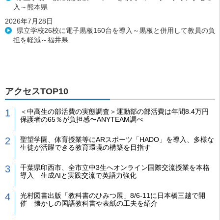
入～熊本県
2026年7月28日
県立学校26校に電子黒板160台を導入～黒板と併用して教員の負
担を軽減～福井県
アクセスTOP10
＜中高生の部活費の実態調査＞運動部の部活費は年間8.4万円
保護者の65％が負担感〜ANYTEAM調べ
聖望学園、体育授業等にARスポーツ「HADO」を導入、多様な
生徒が活躍できる教育環境の構築を目指す
千葉県印西市、全市立中3生へオンライン国際交流授業を本格
導入 生成AIと実践交流で英語力強化
光村図書出版「教科書のひみつ展」8/6-11に日本橋三越で開
催 懐かしの国語教科書や表紙の工夫を紹介