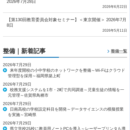
2026年7月28日
2026年6月22日
【第130回教育委員会対象セミナー】＜東京開催＞ 2026年7月
8日
2026年5月11日
整備｜新着記事
整備一覧
2026年7月29日
来年度開校の小中学校のネットワークを整備～Wi-Fiはクラウド
管理型を採用～福岡県築上町
2026年7月29日
校務支援システムを1市・2町で共同調達～児童生徒の情報を一
元管理～佐賀県鳥栖市
2026年7月29日
日南高校の学校設定科目を開発～データサイエンスの模擬授業
を実施～宮崎県
2026年7月29日
県立学校25校に教員用ノートPCを導入～レーザープリンタも導