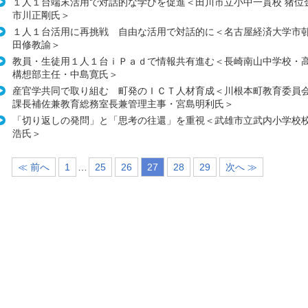
１人１台端末活用で対話的な学びを促進＜田川市立小中一貫校 猪位
市川正剛氏＞
１人１台活用に再挑戦 自由な活用で対話的に＜名古屋経済大学市
田修教諭＞
教員・生徒用１人１台ｉＰａｄで情報共有進む＜長崎南山中学校・
構想部主任・中島寛氏＞
産官学共同で取り組む 町発のＩＣＴ人材育成＜川根本町教育委員
課長補佐兼教育総務室長兼管理主事・宮島明利氏＞
「切り返しの発問」と「思考の往還」を重視＜武雄市立武内小学校
浩氏＞
≪ 前へ
1
…
25
26
27
28
29
次へ ≫