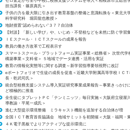
ゼロ査定から全小中校に校務支援システムを導入＜相模原市立総合
担当課長・篠原真氏＞
子供の力を最大限に引き出す教育基盤の整備と意識転換を＜東北大
科学研究科 堀田龍也教授＞
地財措置“認められない”３７７自治体
【対談】「新しい学び」や、いじめ・不登校などを未然に防ぐ学習
ＩＥスクール・ＩＣＴスクールの成果を報告
教員の働き方改革で工程表示す
スマートスクール・プラットフォーム実証事業＜総務省＞ 次世代学
構築事業＜文科省＞ ５地域でデータ連携・活用を実証
教育の情報化実態等に関する調査～新学習指導要領視野に改訂
eポートフォリオで生徒の成長を促進＜近畿大学附属高等学校ＩＣＴ
長・乾武司氏＞
統合型校務支援システム導入実証研究事業成果報告～事業きっかけ
ど積極的に推進
全生徒にタブレットＰＣ「テンミニッツ」毎日実施＜大阪府立寝屋
導教諭・平尾一成氏＞
進む大型提示環境整備 ミラキャスト機能を追加する自治体が増
全国ＩＣＴ教育首長協議会 地域サミットを初開催＜大阪・福岡・
４Ｋ電子黒板でよりアクティブな提示環境に