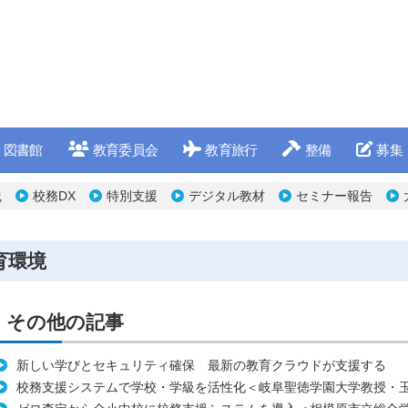
図書館
教育委員会
教育旅行
整備
募集
践
校務DX
特別支援
デジタル教材
セミナー報告
教育環境
境｜その他の記事
新しい学びとセキュリティ確保 最新の教育クラウドが支援する
校務支援システムで学校・学級を活性化＜岐阜聖徳学園大学教授・