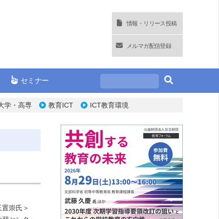
情報・リリース投稿
メルマガ配信登録
セミナー
大学・高専
教育ICT
ICT教育環境
玉置崇氏＞