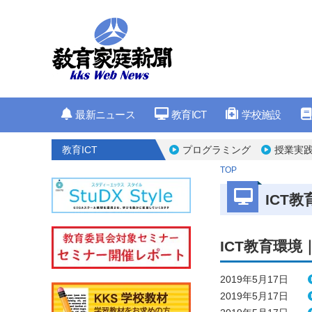
最新ニュース
教育ICT
学校施設
教育ICT
プログラミング
授業実
TOP
ICT
ICT教育環
2019年5月17日
2019年5月17日