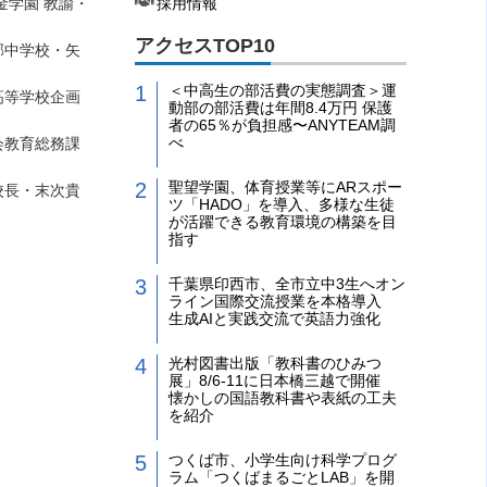
金学園 教諭・
採用情報
アクセスTOP10
邨中学校・矢
＜中高生の部活費の実態調査＞運
高等学校企画
動部の部活費は年間8.4万円 保護
者の65％が負担感〜ANYTEAM調
べ
会教育総務課
聖望学園、体育授業等にARスポー
校長・末次貴
ツ「HADO」を導入、多様な生徒
が活躍できる教育環境の構築を目
指す
千葉県印西市、全市立中3生へオン
ライン国際交流授業を本格導入
生成AIと実践交流で英語力強化
光村図書出版「教科書のひみつ
展」8/6-11に日本橋三越で開催
懐かしの国語教科書や表紙の工夫
を紹介
つくば市、小学生向け科学プログ
ラム「つくばまるごとLAB」を開