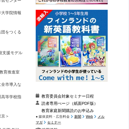
学習センター
学大学院情報
集団をつくる
校支援モデル
教育推進室
に全市導入な
教育委員会対象セミナー日程
川高等学校指
読者専用ぺージ（紙面PDF版）
教育家庭新聞購読のお申込み
東京＞
● 媒体資料・広告料金
新聞
Web
メル
マガ
セミナー