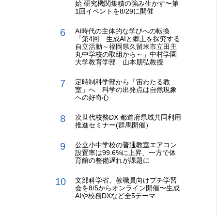
始 研究機関集積の強み生かす〜第
1回イベントを8/29に開催
AI時代の主体的な学びへの転換
「第4回 生成AIと郷土を探究する
自立活動～福岡県久留米市立田主
丸中学校の取組から～」中村学園
大学教育学部 山本朋弘教授
定時制科学部から「宙わたる教
室」へ 科学の出発点は自然現象
への好奇心
次世代校務DX 都道府県域共同利用
推進セミナー(群馬開催）
公立小中学校の普通教室エアコン
設置率は99.6%に上昇、一方で体
育館の整備遅れが課題に
文部科学省、教職員向けプチ学習
会を8/5からオンライン開催〜生成
AIや校務DXなど全5テーマ