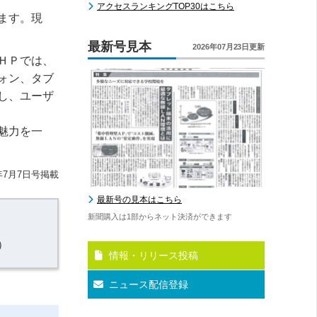
アクセスランキングTOP30はこちら
ます。現
最新号見本
2026年07月23日更新
ＨＰでは、
ォン、タブ
し、ユーザ
魅力を一
年7月7日号掲載
最新号の見本はこちら
新聞購入は1部からネット決済ができます
）
情報・リリース投稿
ニュース配信登録