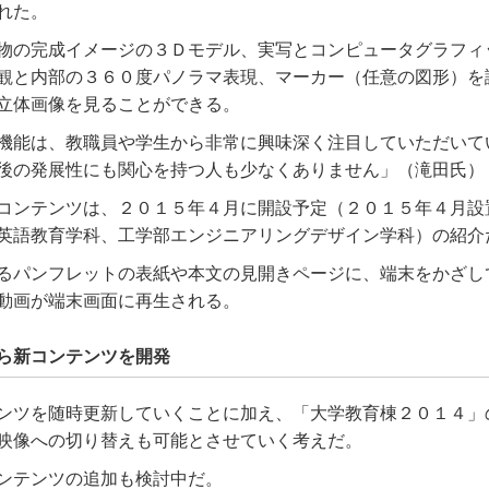
れた。
物の完成イメージの３Ｄモデル、実写とコンピュータグラフィ
観と内部の３６０度パノラマ表現、マーカー（任意の図形）を
立体画像を見ることができる。
機能は、教職員や学生から非常に興味深く注目していただいて
後の発展性にも関心を持つ人も少なくありません」（滝田氏）
コンテンツは、２０１５年４月に開設予定（２０１５年４月設
英語教育学科、工学部エンジニアリングデザイン学科）の紹介
るパンフレットの表紙や本文の見開きページに、端末をかざし
動画が端末画面に再生される。
ら新コンテンツを開発
ンツを随時更新していくことに加え、「大学教育棟２０１４」
映像への切り替えも可能とさせていく考えだ。
ンテンツの追加も検討中だ。