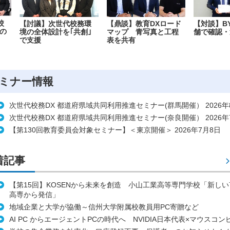
校
【討議】次世代校務環
【鼎談】教育DXロード
【対談】B
の
境の全体設計を｢共創｣
マップ 青写真と工程
舗で確認・
で支援
表を共有
ミナー情報
次世代校務DX 都道府県域共同利用推進セミナー(群馬開催） 2026年
次世代校務DX 都道府県域共同利用推進セミナー(奈良開催） 2026年
【第130回教育委員会対象セミナー】＜東京開催＞ 2026年7月8日
着記事
【第15回】KOSENから未来を創造 小山工業高等専門学校「新し
高専から発信」
地域企業と大学が協働～信州大学附属校教員用PC寄贈など
AI PC からエージェントPCの時代へ NVIDIA日本代表×マウスコ