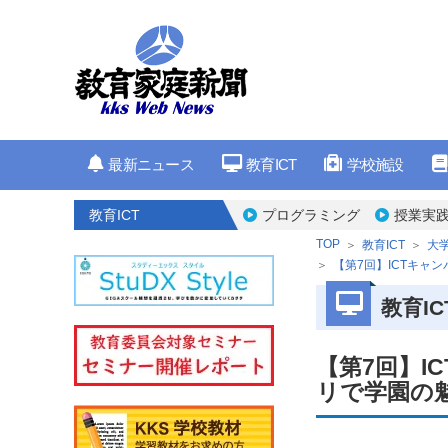
最新ニュース
教育ICT
学校施設
教育ICT
プログラミング
授業実
TOP
教育ICT
大
【第7回】ICTキャ
教育IC
【第7回】I
リで学園の