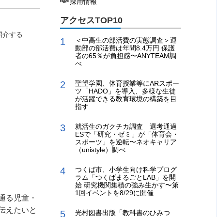
採用情報
アクセスTOP10
紹介する
＜中高生の部活費の実態調査＞運
動部の部活費は年間8.4万円 保護
者の65％が負担感〜ANYTEAM調
べ
聖望学園、体育授業等にARスポー
ツ「HADO」を導入、多様な生徒
が活躍できる教育環境の構築を目
指す
就活生のガクチカ調査 選考通過
ESで「研究・ゼミ」が「体育会・
スポーツ」を逆転〜ネオキャリア
（unistyle）調べ
つくば市、小学生向け科学プログ
ラム「つくばまるごとLAB」を開
始 研究機関集積の強み生かす〜第
1回イベントを8/29に開催
通る児童・
伝えたいと
光村図書出版「教科書のひみつ