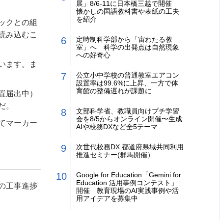
展」8/6-11に日本橋三越で開催
懐かしの国語教科書や表紙の工夫
を紹介
ックとの組
読み込むこ
定時制科学部から「宙わたる教
室」へ 科学の出発点は自然現象
への好奇心
います。ま
公立小中学校の普通教室エアコン
設置率は99.6%に上昇、一方で体
育館の整備遅れが課題に
置届出中）
だ。
文部科学省、教職員向けプチ学習
会を8/5からオンライン開催〜生成
てマーカー
AIや校務DXなど全5テーマ
次世代校務DX 都道府県域共同利用
推進セミナー(群馬開催）
Google for Education「Gemini for
Education 活用事例コンテスト」
の工事進捗
開催 教育現場のAI実践事例や活
用アイデアを募集中