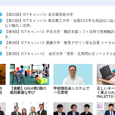
【第22回】ICTキャンパス 名古屋芸術大学
【第13回】ICTキャンパス 東京農工大学「全国13大学を高品位に
など幅広く活用」
【第9回】ICTキャンパス 中京大学「翻訳支援ソフト活用で実務翻
る」
【第4回】ICTキャンパス 愛媛大学「教育デザイン室を設置 トータ
ト」
【第3回】ICTキャンパス 金沢大学「理系・文系問わずノートＰＣ
的
【連載】GIGA第2期の
学校徴収金システムで
正しいキー
也
個別最適な学び
一元管理
く覚えられ
PALETTO 