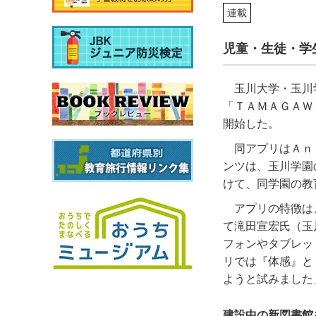
連載
児童・生徒・学
玉川大学・玉川
「ＴＡＭＡＧＡＷ
開始した。
同アプリはＡｎ
ンツは、玉川学園
けて、同学園の教
アプリの特徴は
て滝田宣宏氏（玉
フォンやタブレッ
リでは『体感』と
ようと試みました
建設中の新図書館