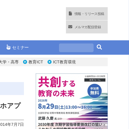
情報・リリース投稿
メルマガ配信登録
セミナー
大学・高専
教育ICT
ICT教育環境
マホアプ
2014年7月7日