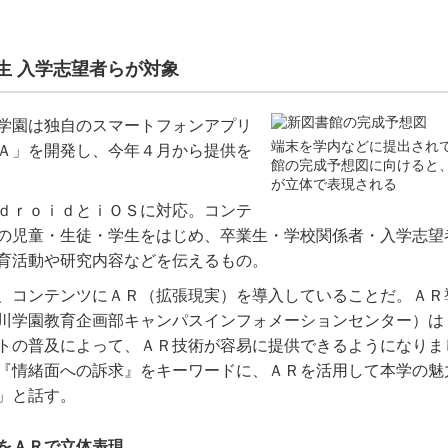
生 入学志望者らが対象
学園は独自のスマートフォンアプリ
端末を学内などに提出され
Ａ」を開発し、今年４月から提供を
館の完成予想図に向けると
が立体で表現される
ｄｒｏｉｄとｉＯＳに対応。コンテ
の児童・生徒・学生をはじめ、卒業生・学校関係者・入学志望
育活動や研究内容などを伝えるもの。
、コンテンツにＡＲ（拡張現実）を導入していることだ。ＡＲ
川学園教育企画部キャンパスインフォメーションセンター）は
トの普及によって、ＡＲ技術が容易に提供できるようになりま
『情緒面への訴求』をキーワードに、ＡＲを活用して本学の魅
」と話す。
をＡＲで立体表現