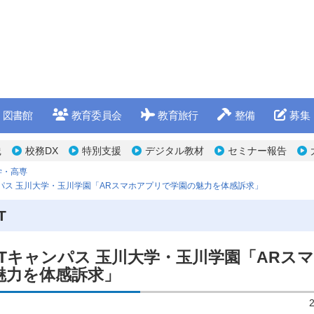
図書館
教育委員会
教育旅行
整備
募集
践
校務DX
特別支援
デジタル教材
セミナー報告
学・高専
ンパス 玉川大学・玉川学園「ARスマホアプリで学園の魅力を体感訴求」
T
CTキャンパス 玉川大学・玉川学園「ARス
魅力を体感訴求」