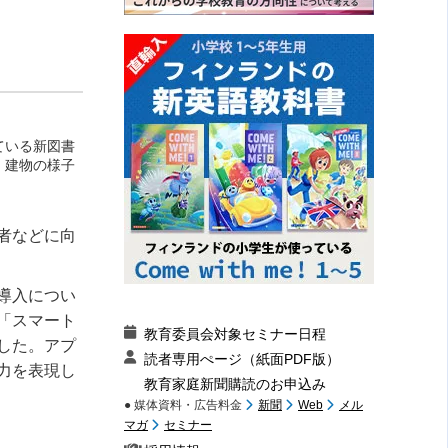
ている新図書
、建物の様子
者などに向
導入につい
「スマート
教育委員会対象セミナー日程
した。アプ
読者専用ぺージ（紙面PDF版）
力を表現し
教育家庭新聞購読のお申込み
● 媒体資料・広告料金
新聞
Web
メル
マガ
セミナー