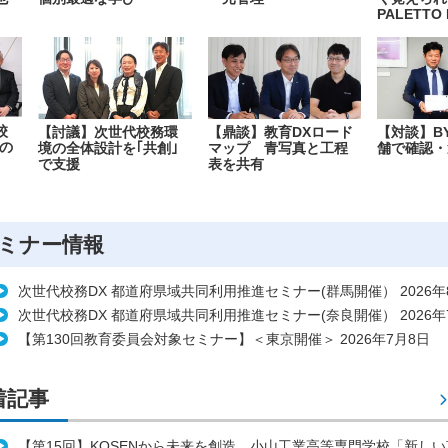
PALETTO 
校
【討議】次世代校務環
【鼎談】教育DXロード
【対談】B
の
境の全体設計を｢共創｣
マップ 青写真と工程
舗で確認・
で支援
表を共有
ミナー情報
次世代校務DX 都道府県域共同利用推進セミナー(群馬開催） 2026年
次世代校務DX 都道府県域共同利用推進セミナー(奈良開催） 2026年
【第130回教育委員会対象セミナー】＜東京開催＞ 2026年7月8日
着記事
【第15回】KOSENから未来を創造 小山工業高等専門学校「新し