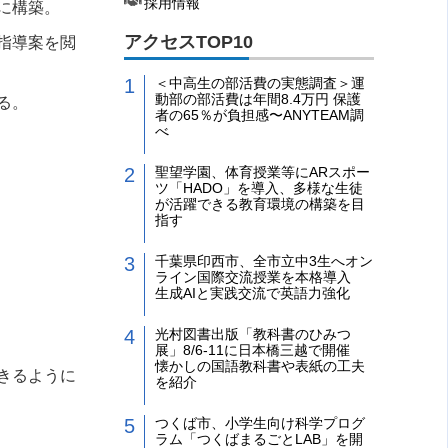
採用情報
に構築。
アクセスTOP10
指導案を閲
＜中高生の部活費の実態調査＞運
動部の部活費は年間8.4万円 保護
る。
者の65％が負担感〜ANYTEAM調
べ
聖望学園、体育授業等にARスポー
ツ「HADO」を導入、多様な生徒
が活躍できる教育環境の構築を目
指す
千葉県印西市、全市立中3生へオン
ライン国際交流授業を本格導入
生成AIと実践交流で英語力強化
光村図書出版「教科書のひみつ
展」8/6-11に日本橋三越で開催
懐かしの国語教科書や表紙の工夫
きるように
を紹介
つくば市、小学生向け科学プログ
ラム「つくばまるごとLAB」を開