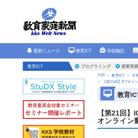
最新ニュース
教育ICT
学校施設
教育ICT
プログラミング
授業実
TOP
教育ICT
大
【第21回】ICTキ
教育IC
【第21回】
オンライン