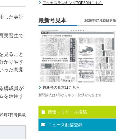
アクセスランキングTOP30はこちら
用した実証
最新号見本
2026年07月23日更新
育実習生で
を見ること
分かりやす
いった意見
最新号の見本はこちら
る構成員が
新聞購入は1部からネット決済ができます
ムを活用す
情報・リリース投稿
年9月7日号掲載
ニュース配信登録