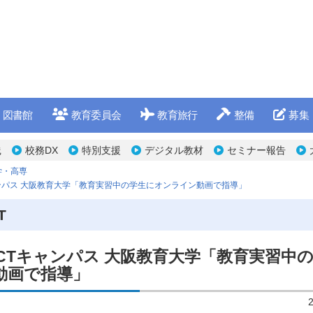
図書館
教育委員会
教育旅行
整備
募集
践
校務DX
特別支援
デジタル教材
セミナー報告
学・高専
ャンパス 大阪教育大学「教育実習中の学生にオンライン動画で指導」
T
ICTキャンパス 大阪教育大学「教育実習中
動画で指導」