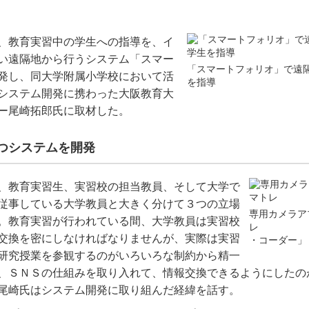
、教育実習中の学生への指導を、イ
い遠隔地から行うシステム「スマー
「スマートフォリオ」で遠
発し、同大学附属小学校において活
を指導
システム開発に携わった大阪教育大
ー尾崎拓郎氏に取材した。
つシステムを開発
、教育実習生、実習校の担当教員、そして大学で
従事している大学教員と大きく分けて３つの立場
専用カメラア
。教育実習が行われている間、大学教員は実習校
レ
交換を密にしなければなりませんが、実際は実習
・コーダー」
研究授業を参観するのがいろいろな制約から精一
、ＳＮＳの仕組みを取り入れて、情報交換できるようにしたの
尾崎氏はシステム開発に取り組んだ経緯を話す。