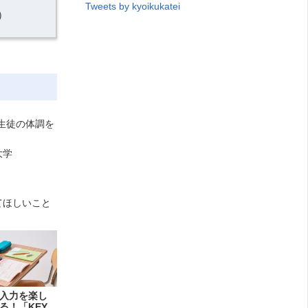
Tweets by kyoikukatei
）
・生徒の体調を
大学
てほしいこと
入力を楽し
る！「KEY