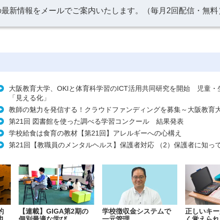
の最新情報をメールでご案内いたします。（毎月2回配信・無料
大阪教育大学、OKIと体育科学習のICT活用共同研究を開始 児童
「見える化」
教師の魅力を発信する！クラウドファンディングを募集～大阪教育
第21回 図書館を使った調べる学習コンクール 結果発表
学校給食は食育の教材【第21回】アレルギーへの心構え
第21回【教職員のメンタルヘルス】保護者対応 （2）保護者に知っ
的
【連載】GIGA第2期の
学校徴収金システムで
正しいキー
也
個別最適な学び
一元管理
く覚えられ