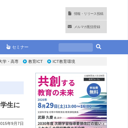
情報・リリース投稿
メルマガ配信登録
セミナー
大学・高専
教育ICT
ICT教育環境
の学生に
2015年9月7日