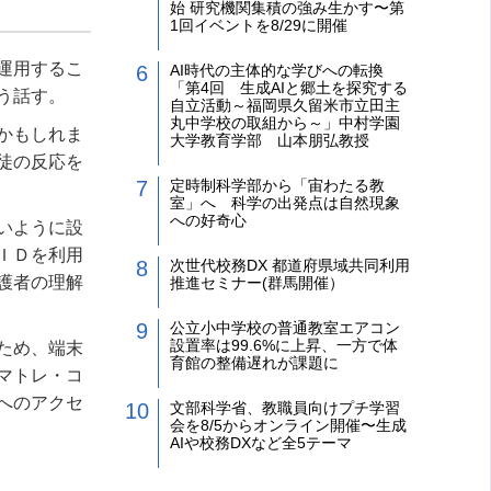
始 研究機関集積の強み生かす〜第
1回イベントを8/29に開催
運用するこ
AI時代の主体的な学びへの転換
「第4回 生成AIと郷土を探究する
う話す。
自立活動～福岡県久留米市立田主
丸中学校の取組から～」中村学園
かもしれま
大学教育学部 山本朋弘教授
徒の反応を
定時制科学部から「宙わたる教
室」へ 科学の出発点は自然現象
への好奇心
いように設
ＩＤを利用
次世代校務DX 都道府県域共同利用
護者の理解
推進セミナー(群馬開催）
公立小中学校の普通教室エアコン
設置率は99.6%に上昇、一方で体
ため、端末
育館の整備遅れが課題に
マトレ・コ
へのアクセ
文部科学省、教職員向けプチ学習
会を8/5からオンライン開催〜生成
AIや校務DXなど全5テーマ