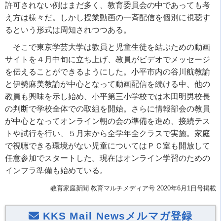
許可されない例はまだ多く、教育委員会の中であっても考
え方は様々だ。しかし授業動画の一斉配信を個別に視聴す
るという形式は周知されつつある。
そこで東京学芸大学は教員と児童生徒を結ぶための動画
サイトを４月中旬に立ち上げ、教員がビデオでメッセージ
を伝えることができるようにした。小平市内の谷川航教諭
と伊勢麻美教諭が中心となって動画配信を続ける中、他の
教員も興味を示し始め、小平第三小学校では木田明男校長
の判断で学校全体での取組を開始。さらに情報部会の教員
が中心となってオンライン朝の会の準備を進め、接続テス
トや試行を行い、５月末から全学年全クラスで実施。家庭
で視聴できる環境がない児童についてはＰＣ室も開放して
任意参加でスタートした。現在はオンライン学習のための
インフラ準備も始めている。
教育家庭新聞 教育マルチメディア号 2020年6月1日号掲載
KKS Mail Newsメルマガ登録