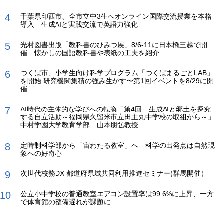
千葉県印西市、全市立中3生へオンライン国際交流授業を本格
導入 生成AIと実践交流で英語力強化
光村図書出版「教科書のひみつ展」8/6-11に日本橋三越で開
催 懐かしの国語教科書や表紙の工夫を紹介
つくば市、小学生向け科学プログラム「つくばまるごとLAB」
を開始 研究機関集積の強み生かす〜第1回イベントを8/29に開
催
AI時代の主体的な学びへの転換「第4回 生成AIと郷土を探究
する自立活動～福岡県久留米市立田主丸中学校の取組から～」
中村学園大学教育学部 山本朋弘教授
定時制科学部から「宙わたる教室」へ 科学の出発点は自然現
象への好奇心
次世代校務DX 都道府県域共同利用推進セミナー(群馬開催）
公立小中学校の普通教室エアコン設置率は99.6%に上昇、一方
で体育館の整備遅れが課題に