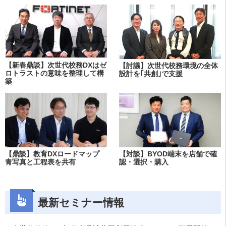
【新春鼎談】次世代校務DXはゼ
【討議】次世代校務環境の全体
ロトラストの意味を整理して構
設計を｢共創｣で支援
築
【鼎談】教育DXロードマップ
【対談】BYOD端末を店舗で確
青写真と工程表を共有
認・選択・購入
最新セミナー情報