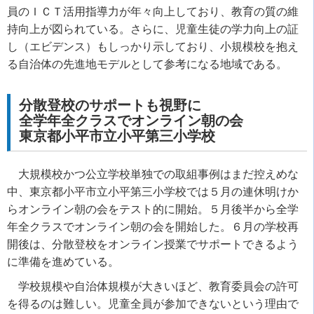
員のＩＣＴ活用指導力が年々向上しており、教育の質の維
持向上が図られている。さらに、児童生徒の学力向上の証
し（エビデンス）もしっかり示しており、小規模校を抱え
る自治体の先進地モデルとして参考になる地域である。
分散登校のサポートも視野に
全学年全クラスでオンライン朝の会
東京都小平市立小平第三小学校
大規模校かつ公立学校単独での取組事例はまだ控えめな
中、東京都小平市立小平第三小学校では５月の連休明けか
らオンライン朝の会をテスト的に開始。５月後半から全学
年全クラスでオンライン朝の会を開始した。６月の学校再
開後は、分散登校をオンライン授業でサポートできるよう
に準備を進めている。
学校規模や自治体規模が大きいほど、教育委員会の許可
を得るのは難しい。児童全員が参加できないという理由で