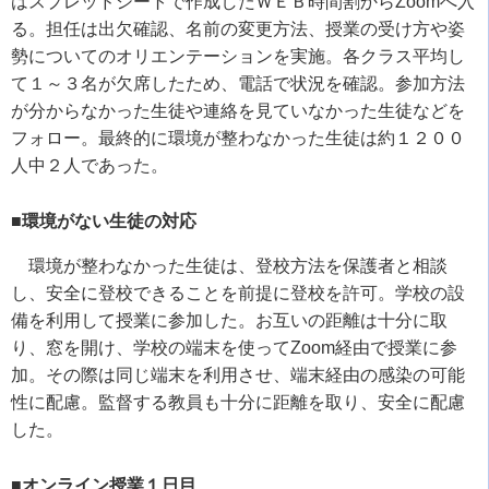
はスプレッドシートで作成したＷＥＢ時間割から
Zoom
へ入
る。担任は出欠確認、名前の変更方法、授業の受け方や姿
勢についてのオリエンテーションを実施。各クラス平均し
て１～３名が欠席したため、電話で状況を確認。参加方法
が分からなかった生徒や連絡を見ていなかった生徒などを
フォロー。最終的に環境が整わなかった生徒は約１２００
人中２人であった。
■環境がない生徒の対応
環境が整わなかった生徒は、登校方法を保護者と相談
し、安全に登校できることを前提に登校を許可。学校の設
備を利用して授業に参加した。お互いの距離は十分に取
り、窓を開け、学校の端末を使って
Zoom
経由で授業に参
加。その際は同じ端末を利用させ、端末経由の感染の可能
性に配慮。監督する教員も十分に距離を取り、安全に配慮
した。
■オンライン授業１日目