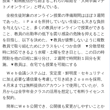
授業・動画配信から始まるこれらの取組を「大商学園マナ
トメオンライン」と呼んでいる。
全校生徒対象のオンライン授業の準備期間はほぼ３週間
であった。ｉＰａｄを所持していない生徒にも大きな負担
を与えないこと、多くの教員がオンラインで授業ができる
こと、教員の出勤率の低下を図り感染の危険を抑えること
を目指し、以下を決めた。▼教員が疲弊しないように複数
教員で取り組むためにクラスをいくつか合併 ▼分散登校
時に対応できるよう水曜・土曜を空き日とし、この日の時
間割を他の日程に振り分け。２週間で時間割１回分を実
施。▼教員は、在宅でも授業を可能にする
Ｗｅｂ会議システムは、安定度・鮮明度・セキュリティ
に加え必要な通信量を考慮して引き続きＺｏｏｍを採用。
４月末までは無料提供のアカウントで使用していたが、５
月からは全学年全クラスの活用を想定して有料ライセンス
を契約。
簡単にＷｅｂ公開でき、公開後も変更がしやすいことか