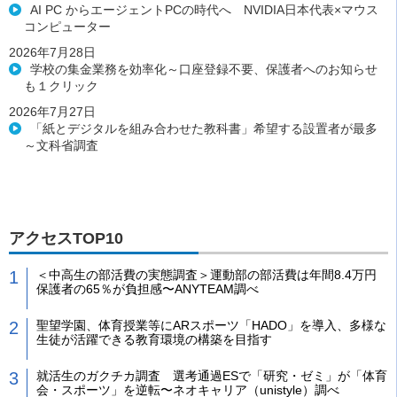
AI PC からエージェントPCの時代へ NVIDIA日本代表×マウス
コンピューター
2026年7月28日
学校の集金業務を効率化～口座登録不要、保護者へのお知らせ
も１クリック
2026年7月27日
「紙とデジタルを組み合わせた教科書」希望する設置者が最多
～文科省調査
アクセスTOP10
＜中高生の部活費の実態調査＞運動部の部活費は年間8.4万円
保護者の65％が負担感〜ANYTEAM調べ
聖望学園、体育授業等にARスポーツ「HADO」を導入、多様な
生徒が活躍できる教育環境の構築を目指す
就活生のガクチカ調査 選考通過ESで「研究・ゼミ」が「体育
会・スポーツ」を逆転〜ネオキャリア（unistyle）調べ