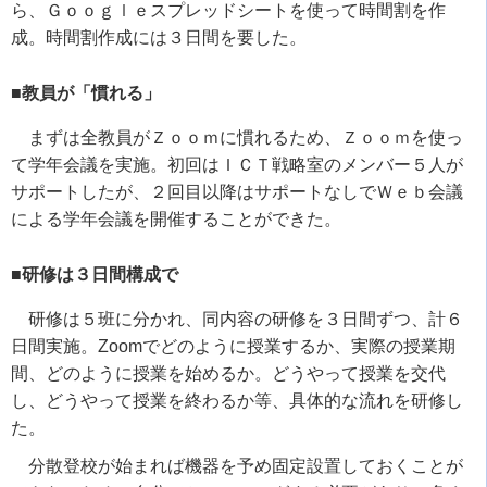
ら、Ｇｏｏｇｌｅスプレッドシートを使って時間割を作
成。時間割作成には３日間を要した。
■教員が「慣れる」
まずは全教員がＺｏｏｍに慣れるため、Ｚｏｏｍを使っ
て学年会議を実施。初回はＩＣＴ戦略室のメンバー５人が
サポートしたが、２回目以降はサポートなしでＷｅｂ会議
による学年会議を開催することができた。
■研修は３日間構成で
研修は５班に分かれ、同内容の研修を３日間ずつ、計６
日間実施。
Zoom
でどのように授業するか、実際の授業期
間、どのように授業を始めるか。どうやって授業を交代
し、どうやって授業を終わるか等、具体的な流れを研修し
た。
分散登校が始まれば機器を予め固定設置しておくことが