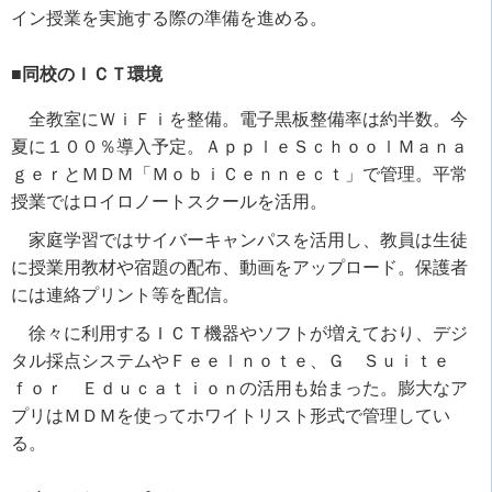
イン授業を実施する際の準備を進める。
■同校のＩＣＴ環境
全教室にＷｉＦｉを整備。電子黒板整備率は約半数。今
夏に１００％導入予定。ＡｐｐｌｅＳｃｈｏｏｌＭａｎａ
ｇｅｒとＭＤＭ「ＭｏｂｉＣｅｎｎｅｃｔ」で管理。平常
授業ではロイロノートスクールを活用。
家庭学習ではサイバーキャンパスを活用し、教員は生徒
に授業用教材や宿題の配布、動画をアップロード。保護者
には連絡プリント等を配信。
徐々に利用するＩＣＴ機器やソフトが増えており、デジ
タル採点システムやＦｅｅｌｎｏｔｅ、Ｇ Ｓｕｉｔｅ
ｆｏｒ Ｅｄｕｃａｔｉｏｎの活用も始まった。膨大なア
プリはＭＤＭを使ってホワイトリスト形式で管理してい
る。