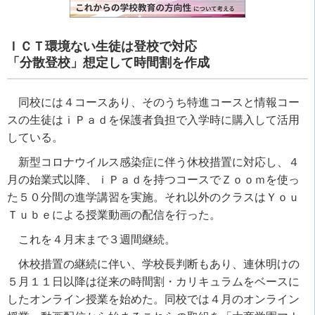
ＩＣＴ環境ない生徒は登校で対応
「分散登校」想定して時間割を作成
同校には４コースあり、そのうち特進コースと情報コー
スの生徒はｉＰａｄを保護者負担で入学時に購入して活用
している。
新型コロナウイルス感染症に伴う休校措置に対応し、４
月の始業式以降、ｉＰａｄを持つコースでＺｏｏｍを使っ
た５０分間の進学講習を実施。それ以外のクラスはＹｏｕ
Ｔｕｂｅによる授業動画の配信を行った。
これを４月末まで３週間継続。
休校措置の継続に伴い、学校長判断もあり、連休明けの
５月１１日以降は従来の時間割・カリキュラムをベースに
したオンライン授業を始めた。同校では４月のオンライン