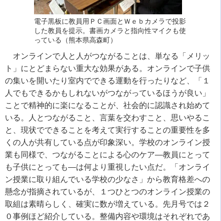
電子黒板に教員用ＰＣ画面とＷｅｂカメラで投影
した教員を提示。書画カメラと指向性マイクも使
っている（熊本県高森町）
オンラインで人と人がつながることは、単なる「メリッ
ト」にとどまらない重大な効果がある。オンラインで子供
の集いを開いたり室内でできる運動を行ったりなど、「１
人でもできるかもしれないがつながっているほうが良い」
ことで精神的に楽になることが、社会的に認識され始めて
いる。人とつながること、言葉を交わすこと、思いやるこ
と、現状でできることを考えて実行することの重要性を多
くの人が共有している点が印象深い。学校のオンライン授
業も同様で、つながることによる心のケア―教員にとって
も子供にとっても―は何より重視したい点だ。「オンライ
ン授業に取り組んでいる学校の少なさ」から教育格差への
懸念が指摘されているが、１つひとつのオンライン授業の
取組は素晴らしく、確実に数が増えている。先月号では２
０事例ほど紹介している。整備内容や環境はそれぞれであ