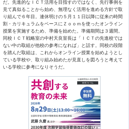
だ。先進的なＩＣＴ活用を目指すのではなく、先行事例を
見て真似ることから始め、無理なく活用を進める方針で取
り組んで６年目。連休明けの５月１１日以降に従来の時間
割・カリキュラムをベースにＺｏｏｍを使ったオンライン
授業を実施するため、準備を始めた。準備期間は３週間。
同校ＩＣＴ戦略室の中村天良室長は「ＩＣＴの先進校では
ない中の取組が他校の参考になれば」と話す。同校の段階
を踏んだ取組は、これからオンライン授業を始めようとし
ている学校や、取り組み始めたが見直しを図ろうと考えて
いる学校に参考になりそうだ。