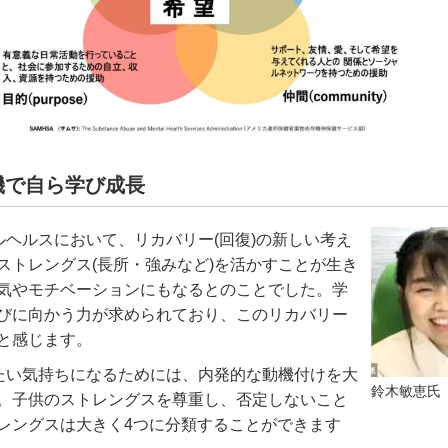
機で自ら学び成長
ヘルスにおいて、リカバリー
(
回復
)
の新しい考え
ストレングス
(
長所・強みなど
)
を活かすことが生き
気やモチベーションにもなるとのことでした。学
びに向かう力が求められており、このリカバリー
と感じます。
い気持ちになるためには、内発的な動機付けを大
鈴木敏恵氏
。子供のストレングスを尊重し、否定しないこと
レングスは大きく
4
つに分類することができます