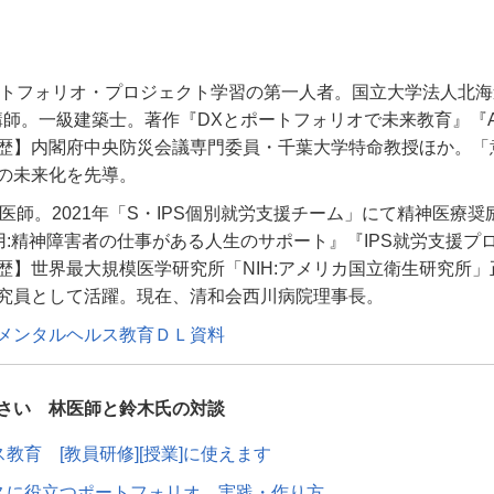
トフォリオ・プロジェクト学習の第一人者。国立大学法人北海
講師。一級建築士。著作『
DX
とポートフォリオで未来教育』『
歴】内閣府中央防災会議専門委員・千葉大学特命教授ほか。「
の未来化を先導。
医師。2021年「S・IPS個別就労支援チーム」にて精神医療奨
雇用:精神障害者の仕事がある人生のサポート』『IPS就労支援プ
歴】世界最大規模医学研究所「NIH:アメリカ国立衛生研究所」
究員として活躍。現在、清和会西川病院理事長。
メンタルヘルス教育ＤＬ資料
さい 林医師と鈴木氏の対談
教育 [教員研修][授業]に使えます
スに役立つポートフォリオ 実践・作り方