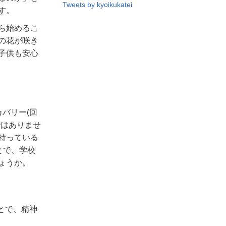
Tweets by kyoikukatei
す。
ら始めるこ
の花が咲き
子供も安心
カバリー
(
回
ではありませ
持っている
とで、学校
ょうか。
ることで、精神