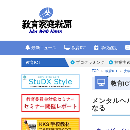
最新ニュース
教育ICT
学校施設
教育ICT
プログラミング
授業実
TOP
教育ICT
大
教育IC
メンタルヘ
なる