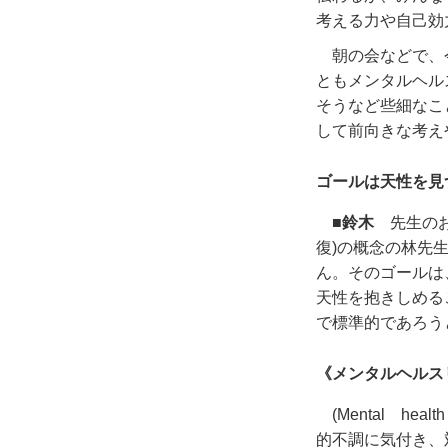
考える力や自己効
朝の会などで、
ともメンタルヘル
そうなど些細なこ
して前向きな考え
ゴールは天性を見
■鈴木
先生のお
復
)
の概念の林先
ん。そのゴールは
天性を抱きしめる
で標準的であろう
《メンタルヘルス
(Mental h
的不調に気付き、