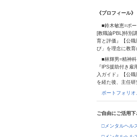
《プロフィール》
■鈴木敏恵
=
ポー
[
教職論
PBL]
特別
育と評価』【公職
び」を理念に教育
■林輝男=精神科
『IPS援助付き
入ガイド』【公職
を経た後、主任研
ポートフォリオ
ご自由にご活用下
□メンタルヘルス
□メンタルヘル