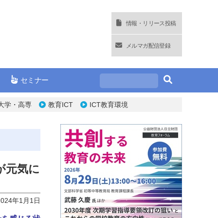
情報・リリース投稿
メルマガ配信登録
セミナー
大学・高専
教育ICT
ICT教育環境
が元気に
2024年1月1日