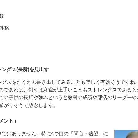
類
性格
レングス
(
長所
)
を見出す
グスをたくさん書き出してみることも楽しく有効そうですね
のであれば、例えば麻雀が上手いこともストレングスであると
での子供の長所や強みというと教科の成績や部活のリーダーや
挙がりそうで懸念します。
メント」
ではありません。特に
4
つ目の「関心・熱望」に