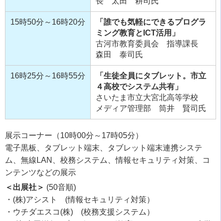
長 太田 耕司氏
15時50分～16時20分
「誰でも気軽にできるプログラ
ミング教育とICT活用」
古河市教育委員会 指導課長
森田 泰司氏
16時25分～16時55分
「生徒全員にタブレット。市立
４高校でシステム共有」
さいたま市立大宮北高等学校
メディア管理部 筒井 賢司氏
展示コーナー（10時00分～17時05分）
電子黒板、タブレット端末、タブレット端末連携システ
ム、無線LAN、校務システム、情報セキュリティ対策、コ
ンテンツなどの展示
＜出展社＞
(50音順)
・(株)アシスト (情報セキュリティ対策）
・ウチダエスコ(株) (校務支援システム）