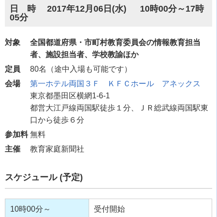
日 時 2017年12月06日(水) 10時00分～17時
05分
対象
全国都道府県・市町村教育委員会の情報教育担当
者、施設担当者、学校教諭ほか
定員
80名（途中入場も可能です）
会場
第一ホテル両国３Ｆ ＫＦＣホール アネックス
東京都墨田区横網1-6-1
都営大江戸線両国駅徒歩１分、ＪＲ総武線両国駅東
口から徒歩６分
参加料
無料
主催
教育家庭新聞社
スケジュール (予定)
10時00分～
受付開始