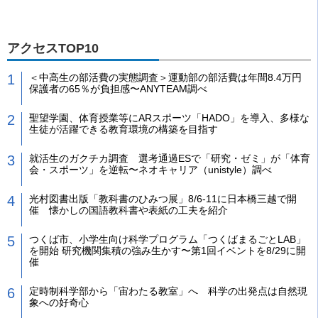
アクセスTOP10
＜中高生の部活費の実態調査＞運動部の部活費は年間8.4万円
保護者の65％が負担感〜ANYTEAM調べ
聖望学園、体育授業等にARスポーツ「HADO」を導入、多様な
生徒が活躍できる教育環境の構築を目指す
就活生のガクチカ調査 選考通過ESで「研究・ゼミ」が「体育
会・スポーツ」を逆転〜ネオキャリア（unistyle）調べ
光村図書出版「教科書のひみつ展」8/6-11に日本橋三越で開
催 懐かしの国語教科書や表紙の工夫を紹介
つくば市、小学生向け科学プログラム「つくばまるごとLAB」
を開始 研究機関集積の強み生かす〜第1回イベントを8/29に開
催
定時制科学部から「宙わたる教室」へ 科学の出発点は自然現
象への好奇心