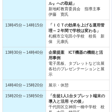
ル』への取組」
新地町教育委員会 指導主事
伊藤 寛氏
13時45分～14時15分
「ＩＣＴの効果を上げる運用管
理～２年間で学校は変わる」
札幌市立屯田小学校 校長 新
保 元康氏
13時30分～14時40分
企業提案 ICT機器の機能と活
用事例
電子黒板、タブレットなど出展
各社のプレゼンテーションと展
示
14時40分～15時20分
展示・休憩
15時20分～15時50分
「生徒1人1台タブレット端末の
導入と活用 その後」
千代田区立神田一橋中学校 校