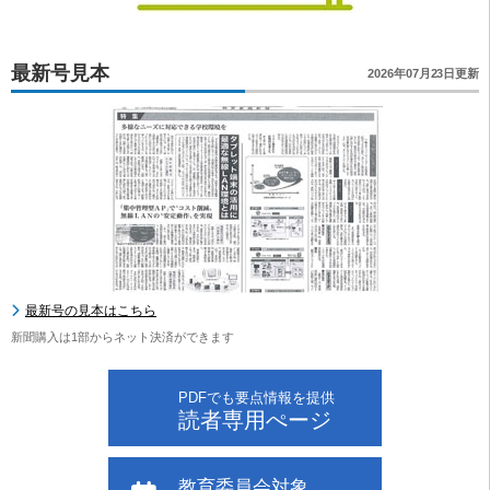
最新号見本
2026年07月23日更新
最新号の見本はこちら
新聞購入は1部からネット決済ができます
PDFでも要点情報を提供
読者専用ぺージ
教育委員会対象