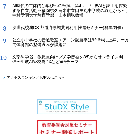
AI時代の主体的な学びへの転換「第4回 生成AIと郷土を探究
する自立活動～福岡県久留米市立田主丸中学校の取組から～」
中村学園大学教育学部 山本朋弘教授
次世代校務DX 都道府県域共同利用推進セミナー(群馬開催）
公立小中学校の普通教室エアコン設置率は99.6%に上昇、一方
で体育館の整備遅れが課題に
文部科学省、教職員向けプチ学習会を8/5からオンライン開
催〜生成AIや校務DXなど全5テーマ
アクセスランキングTOP30はこちら