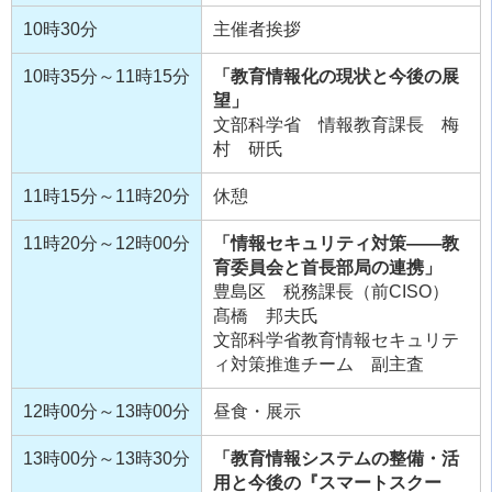
10時30分
主催者挨拶
10時35分～11時15分
「教育情報化の現状と今後の展
望」
文部科学省 情報教育課長 梅
村 研氏
11時15分～11時20分
休憩
11時20分～12時00分
「情報セキュリティ対策――教
育委員会と首長部局の連携」
豊島区 税務課長（前CISO）
髙橋 邦夫氏
文部科学省教育情報セキュリテ
ィ対策推進チーム 副主査
12時00分～13時00分
昼食・展示
13時00分～13時30分
「教育情報システムの整備・活
用と今後の『スマートスクー