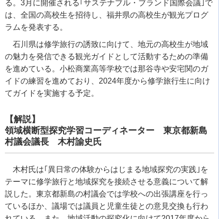
る。
3
月に開催される｢サステナブル・ブランド国際会議｣で
は、全国の高校生を招待し、福井県の高校生が観光プログ
ラムを発表する。
石川県は修学旅行の誘致に向けて、地元の高校生が地域
の魅力を発信できる観光ガイドとして活動するための準備
を進めている。小松商業高等学校では那谷寺や安宅関のガ
イドの練習を進めており、
2024
年度から修学旅行生に向け
てガイドを実施する予定。
【解説】
領域横断型探究学習コーディネーター 東京都新島
村議会議長 木村諭史氏
木村氏は｢異日常の体験からはじまる地域探究の実践｣を
テーマに修学旅行と地域探究を接続させる意義について解
説した。東京都新島の村議会では学校への出張講座を行っ
ているほか、議場では議員と児童生徒との意見交換も行わ
れている。また、地域活動の探究化に向けて
2017
年度から