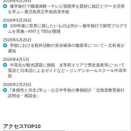
2026年6月24日
修学旅行で職場体験～テレビ視聴率を題材に統計とデータ活用
を学ぶ～鹿児島県立甲南高等学校
2026年5月26日
100年後に世界に残したいものは何か～修学旅行で探究プログラ
ムを実施～KNTとTBSが開発
2026年5月25日
学校における校外活動の安全確保の徹底等について～文科省が
通知
2026年4月1日
中高生が観光課題に挑戦 太宰府エリアで歴史遺産等について
英語と日本語によるガイドなど～リンデンホールスクール中高学
部
2026年2月23日
｢多様性と共生｣学ぶ－公立中学校の事例紹介「北海道教育旅行
説明会・相談会」
アクセスTOP10