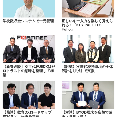
学校徴収金システムで一元管理
正しいキー入力を楽しく覚えら
れる！「KEY PALETTO
Folio」
【新春鼎談】次世代校務DXはゼ
【討議】次世代校務環境の全体
ロトラストの意味を整理して構
設計を｢共創｣で支援
築
【鼎談】教育DXロードマップ
【対談】BYOD端末を店舗で確
青写真と工程表を共有
認・選択・購入