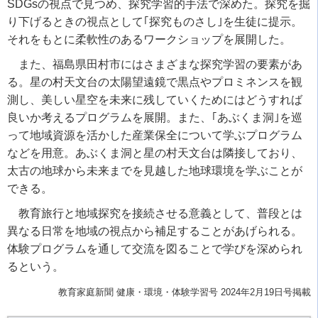
SDGs
の視点で見つめ、探究学習的手法で深めた。探究を掘
り下げるときの視点として｢探究ものさし｣を生徒に提示。
それをもとに柔軟性のあるワークショップを展開した。
また、福島県田村市にはさまざまな探究学習の要素があ
る。星の村天文台の太陽望遠鏡で黒点やプロミネンスを観
測し、美しい星空を未来に残していくためにはどうすれば
良いか考えるプログラムを展開。また、｢あぶくま洞｣を巡
って地域資源を活かした産業保全について学ぶプログラム
などを用意。あぶくま洞と星の村天文台は隣接しており、
太古の地球から未来までを見越した地球環境を学ぶことが
できる。
教育旅行と地域探究を接続させる意義として、普段とは
異なる日常を地域の視点から補足することがあげられる。
体験プログラムを通して交流を図ることで学びを深められ
るという。
教育家庭新聞 健康・環境・体験学習号 2024年2月19日号掲載