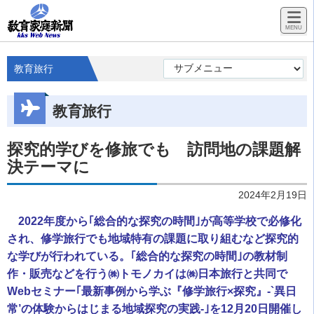
教育旅行
教育旅行
探究的学びを修旅でも 訪問地の課題解
決テーマに
2024年2月19日
2022年度から｢総合的な探究の時間｣が高等学校で必修化
され、修学旅行でも地域特有の課題に取り組むなど探究的
な学びが行われている。｢総合的な探究の時間｣の教材制
作・販売などを行う㈱トモノカイは㈱日本旅行と共同で
Webセミナー｢最新事例から学ぶ『修学旅行×探究』-`異日
常’の体験からはじまる地域探究の実践-｣を12月20日開催し