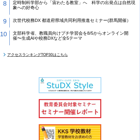
定時制科学部から「宙わたる教室」へ 科学の出発点は自然現
象への好奇心
次世代校務DX 都道府県域共同利用推進セミナー(群馬開催）
文部科学省、教職員向けプチ学習会を8/5からオンライン開
催〜生成AIや校務DXなど全5テーマ
アクセスランキングTOP30はこちら