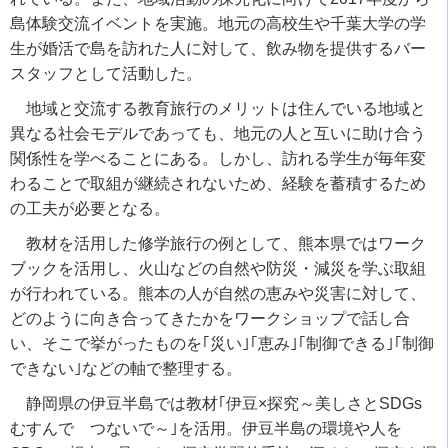
島体験交流イベントを実施。地元の高校生や千葉大学の学
生が婚活で島を訪れた人に対して、飲み物を提供するバー
スタッフとして活動した。
地域と交流する教育旅行のメリットは住んでいる地域と
異なる社会モデルであっても、地元の人と互いに助け合う
関係性を学べることにある。しかし、訪れる学生が毎年変
わることで取組が継続されないため、経験を蓄積するため
の工夫が必要となる。
教材を活用した修学旅行の例として、熊本県ではワーク
ブックを活用し、火山などの自然や防災・減災を学ぶ取組
が行われている。熊本の人が自然の恵みや災害に対して、
どのように向き合ってきたかをワークショップで話し合
い、そこで挙がったものを｢災い｣｢恵み｣｢制御できる｣｢制御
できない｣などの軸で整理する。
静岡県の伊豆半島では教材｢伊豆×探究～美しさと
SDGs
むすんで つないで～｣を活用。伊豆半島の環境や人を