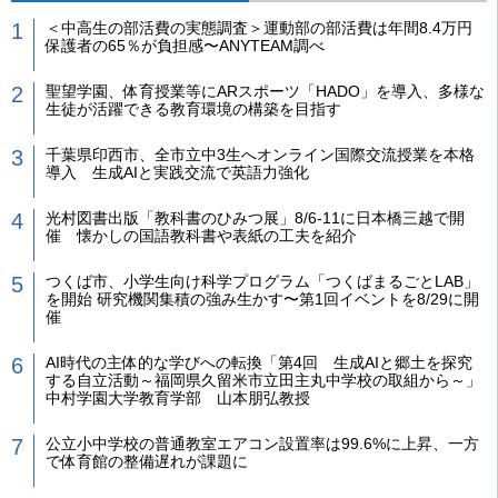
＜中高生の部活費の実態調査＞運動部の部活費は年間8.4万円
保護者の65％が負担感〜ANYTEAM調べ
聖望学園、体育授業等にARスポーツ「HADO」を導入、多様な
生徒が活躍できる教育環境の構築を目指す
千葉県印西市、全市立中3生へオンライン国際交流授業を本格
導入 生成AIと実践交流で英語力強化
光村図書出版「教科書のひみつ展」8/6-11に日本橋三越で開
催 懐かしの国語教科書や表紙の工夫を紹介
つくば市、小学生向け科学プログラム「つくばまるごとLAB」
を開始 研究機関集積の強み生かす〜第1回イベントを8/29に開
催
AI時代の主体的な学びへの転換「第4回 生成AIと郷土を探究
する自立活動～福岡県久留米市立田主丸中学校の取組から～」
中村学園大学教育学部 山本朋弘教授
公立小中学校の普通教室エアコン設置率は99.6%に上昇、一方
で体育館の整備遅れが課題に