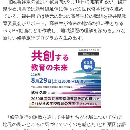
北陸新幹線の金沢～敦賀間が
3
月
16
日に開業するが、福井
県や石川県では新幹線延伸に伴った次世代修学旅行を進め
ている。福井県では地元の
5
つの高等学校の取組を福井県教
育委員会がサポート。高校生が将来の地域の担い手となる
べく
PR
動画などを作成し、地域課題の理解を深めるような
新しい修学旅行プログラムを生み出す。
｢修学旅行の誘致を通して生徒たちが地域について学び、
地元の良いところに気づいていくのを感じた｣と椎葉氏は語