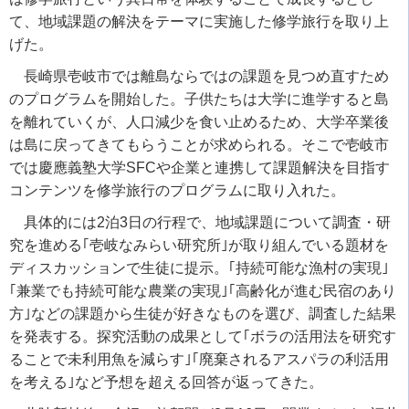
て、地域課題の解決をテーマに実施した修学旅行を取り上
げた。
長崎県壱岐市では離島ならではの課題を見つめ直すため
のプログラムを開始した。子供たちは大学に進学すると島
を離れていくが、人口減少を食い止めるため、大学卒業後
は島に戻ってきてもらうことが求められる。そこで壱岐市
では慶應義塾大学
SFC
や企業と連携して課題解決を目指す
コンテンツを修学旅行のプログラムに取り入れた。
具体的には
2
泊
3
日の行程で、地域課題について調査・研
究を進める｢壱岐なみらい研究所｣が取り組んでいる題材を
ディスカッションで生徒に提示。｢持続可能な漁村の実現｣
｢兼業でも持続可能な農業の実現｣｢高齢化が進む民宿のあり
方｣などの課題から生徒が好きなものを選び、調査した結果
を発表する。探究活動の成果として｢ボラの活用法を研究す
ることで未利用魚を減らす｣｢廃棄されるアスパラの利活用
を考える｣など予想を超える回答が返ってきた。