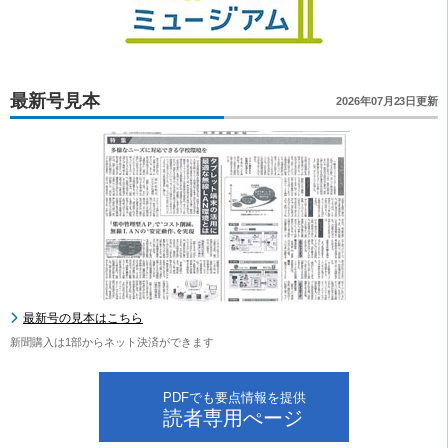
最新号見本
2026年07月23日更新
最新号の見本はこちら
新聞購入は1部からネット決済ができます
PDFでも要点情報を提供
読者専用ぺージ