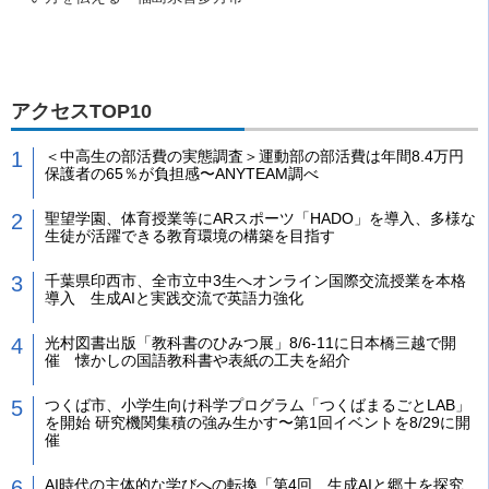
アクセスTOP10
＜中高生の部活費の実態調査＞運動部の部活費は年間8.4万円
保護者の65％が負担感〜ANYTEAM調べ
聖望学園、体育授業等にARスポーツ「HADO」を導入、多様な
生徒が活躍できる教育環境の構築を目指す
千葉県印西市、全市立中3生へオンライン国際交流授業を本格
導入 生成AIと実践交流で英語力強化
光村図書出版「教科書のひみつ展」8/6-11に日本橋三越で開
催 懐かしの国語教科書や表紙の工夫を紹介
つくば市、小学生向け科学プログラム「つくばまるごとLAB」
を開始 研究機関集積の強み生かす〜第1回イベントを8/29に開
催
AI時代の主体的な学びへの転換「第4回 生成AIと郷土を探究