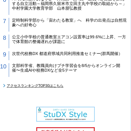
する自立活動～福岡県久留米市立田主丸中学校の取組から～」
中村学園大学教育学部 山本朋弘教授
定時制科学部から「宙わたる教室」へ 科学の出発点は自然現
象への好奇心
公立小中学校の普通教室エアコン設置率は99.6%に上昇、一方
で体育館の整備遅れが課題に
次世代校務DX 都道府県域共同利用推進セミナー(群馬開催）
文部科学省、教職員向けプチ学習会を8/5からオンライン開
催〜生成AIや校務DXなど全5テーマ
アクセスランキングTOP30はこちら