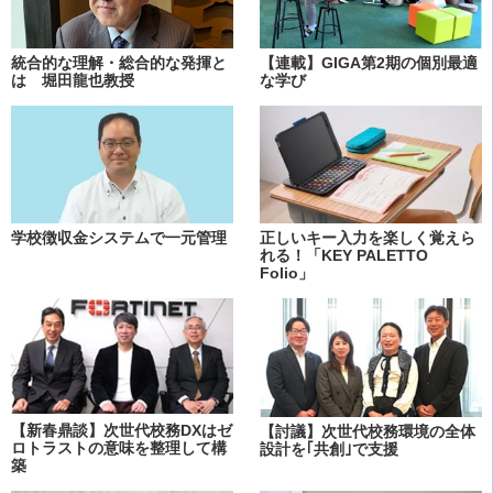
統合的な理解・総合的な発揮と
【連載】GIGA第2期の個別最適
は 堀田龍也教授
な学び
学校徴収金システムで一元管理
正しいキー入力を楽しく覚えら
れる！「KEY PALETTO
Folio」
【新春鼎談】次世代校務DXはゼ
【討議】次世代校務環境の全体
ロトラストの意味を整理して構
設計を｢共創｣で支援
築