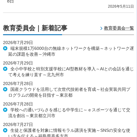
8日
2026年5月11日
教育委員会｜新着記事
教育委員会一覧
2026年7月29日
端末規模1万6000台の無線ネットワークを構築～ネットワーク遅
延の課題を改善～沖縄市
2026年7月29日
全小中学校と特別支援学校にAI型教材を導入～AIとの会話を通じ
て考えを練り直す～北九州市
2026年7月28日
国産クラウドを活用して次世代技術者を育成～社会実装共同プ
ログラムの開発を目指す～東京都
2026年7月28日
学校への通いづらさを感じる中学生に～ｅスポーツを通じて交
流を創出～東京都立川市
2026年7月27日
生徒と保護者を対象に情報モラル講演を実施～SNSの安全な使
い方を伝える～福島県喜多方市