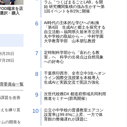
ラム「つくばまるごとLAB」を開
始 研究機関集積の強み生かす〜第
YOD端末を店
1回イベントを8/29に開催
選択・購入
AI時代の主体的な学びへの転換
「第4回 生成AIと郷土を探究する
自立活動～福岡県久留米市立田主
丸中学校の取組から～」中村学園
大学教育学部 山本朋弘教授
定時制科学部から「宙わたる教
8月25日
室」へ 科学の出発点は自然現象
7月28日
への好奇心
千葉県印西市、全市立中3生へオン
ライン国際交流授業を本格導入
生成AIと実践交流で英語力強化
育委員会一覧
次世代校務DX 都道府県域共同利用
の課題を改善
推進セミナー(群馬開催）
考えを練り直
公立小中学校の普通教室エアコン
設置率は99.6%に上昇、一方で体
育館の整備遅れが課題に
ラムの開発を