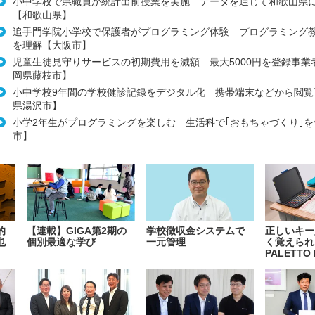
小中学校で県職員が統計出前授業を実施 データを通じて和歌山県
【和歌山県】
追手門学院小学校で保護者がプログラミング体験 プログラミング
を理解【大阪市】
児童生徒見守りサービスの初期費用を減額 最大5000円を登録事業
岡県藤枝市】
小中学校9年間の学校健診記録をデジタル化 携帯端末などから閲覧
県湯沢市】
小学2年生がプログラミングを楽しむ 生活科で｢おもちゃづくり｣
市】
的
【連載】GIGA第2期の
学校徴収金システムで
正しいキー
也
個別最適な学び
一元管理
く覚えられ
PALETTO 