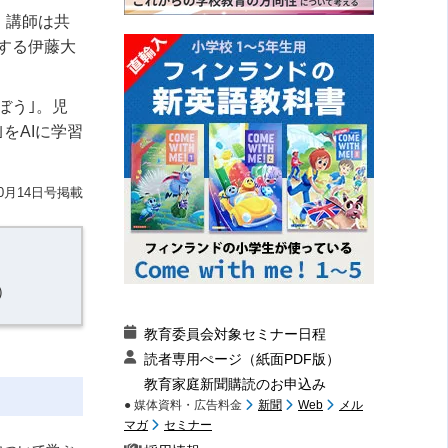
。講師は共
する伊藤大
ぼう｣。児
をAIに学習
10月14日号掲載
）
教育委員会対象セミナー日程
読者専用ぺージ（紙面PDF版）
教育家庭新聞購読のお申込み
● 媒体資料・広告料金
新聞
Web
メル
マガ
セミナー