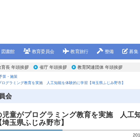
図書館
教育委員会
教育旅行
整備
募集
教育長 年頭挨拶
省庁 年頭挨拶
教育関連団体 年頭挨拶
予算・施策
プログラミング教育を実施 人工知能を体験的に学習【埼玉県ふじみ野市】
員会
の児童がプログラミング教育を実施 人工
【埼玉県ふじみ野市】
20