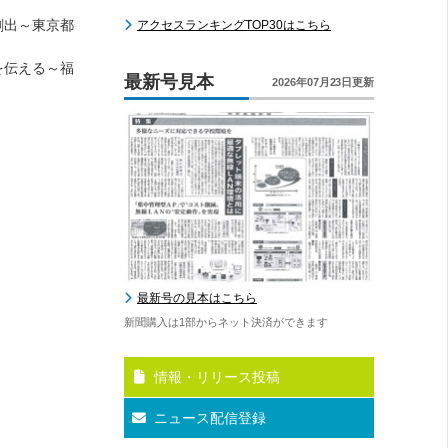
創出～東京都
アクセスランキングTOP30はこちら
を伝える～福
最新号見本
2026年07月23日更新
最新号の見本はこちら
新聞購入は1部からネット決済ができます
情報・リリース投稿
ニュース配信登録