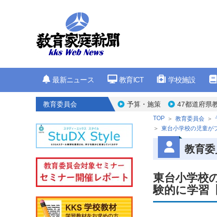
最新ニュース
教育ICT
学校施設
教育委員会
予算・施策
47都道府県
TOP
教育委員会
東台小学校の児童が
教育委
東台小学校
験的に学習