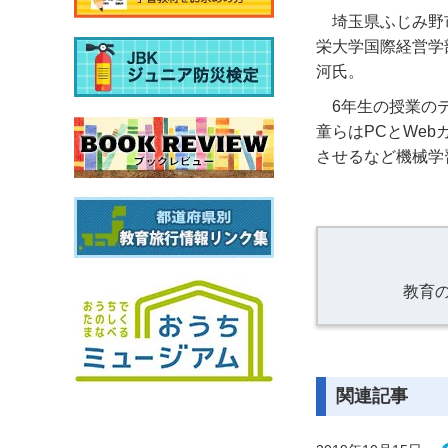
埼玉県ふじみ野
栄大学国際経営学
河氏。
6年生の授業の
童らはPCとWeb
させるなど機械学
教育
関連記事