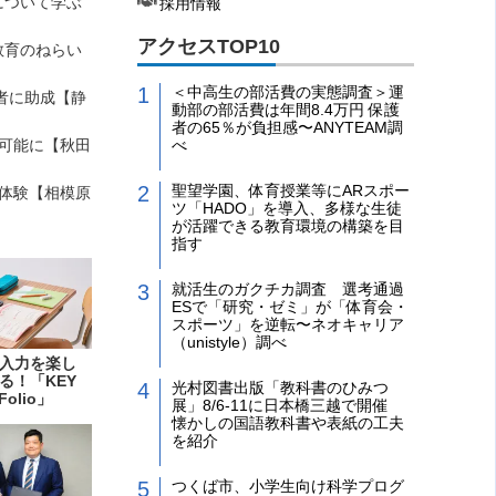
について学ぶ
採用情報
アクセスTOP10
教育のねらい
＜中高生の部活費の実態調査＞運
者に助成【静
動部の部活費は年間8.4万円 保護
者の65％が負担感〜ANYTEAM調
可能に【秋田
べ
聖望学園、体育授業等にARスポー
を体験【相模原
ツ「HADO」を導入、多様な生徒
が活躍できる教育環境の構築を目
指す
就活生のガクチカ調査 選考通過
ESで「研究・ゼミ」が「体育会・
スポーツ」を逆転〜ネオキャリア
（unistyle）調べ
入力を楽し
る！「KEY
光村図書出版「教科書のひみつ
Folio」
展」8/6-11に日本橋三越で開催
懐かしの国語教科書や表紙の工夫
を紹介
つくば市、小学生向け科学プログ