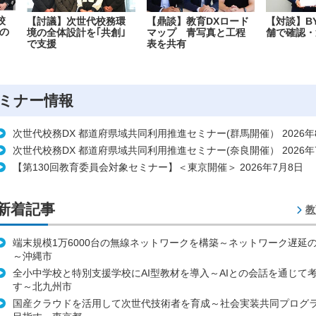
校
【討議】次世代校務環
【鼎談】教育DXロード
【対談】B
の
境の全体設計を｢共創｣
マップ 青写真と工程
舗で確認・
で支援
表を共有
ミナー情報
次世代校務DX 都道府県域共同利用推進セミナー(群馬開催） 2026年
次世代校務DX 都道府県域共同利用推進セミナー(奈良開催） 2026年
【第130回教育委員会対象セミナー】＜東京開催＞ 2026年7月8日
新着記事
教
端末規模1万6000台の無線ネットワークを構築～ネットワーク遅延
～沖縄市
全小中学校と特別支援学校にAI型教材を導入～AIとの会話を通じて
す～北九州市
国産クラウドを活用して次世代技術者を育成～社会実装共同プログ