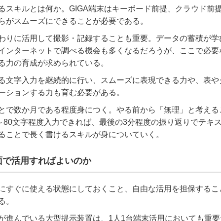
るスキルとは何か。
GIGA
端末はキーボード前提、クラウド前
らがスムーズにできることが必要である。
わりに活用して撮影・記録することも重要。データの蓄積が学
インターネットで調べる機会も多くなるだろうが、ここで必要
る力の育成が求められている。
る文字入力を継続的に行い、スムーズに表現できる力や、表や
ーションする力も育む必要がある。
とで数か月である程度身につく。やる前から「無理」と考える
～
80
文字程度入力できれば、最後の
3
分程度の振り返りでテキ
ることで長く書けるスキルが身についていく。
面で活用すればよいのか
にすぐに使える状態にしておくこと、自由な活用を担保するこ
る。
が進んでいる大型提示装置は、
1
人
1
台端末活用においても重要