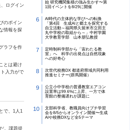
始 研究機関集積の強み生かす〜第
提、ログイン
1回イベントを8/29に開催
AI時代の主体的な学びへの転換
びのポイン
「第4回 生成AIと郷土を探究する
自立活動～福岡県久留米市立田主
な情報を探
丸中学校の取組から～」中村学園
大学教育学部 山本朋弘教授
グラフを作
定時制科学部から「宙わたる教
室」へ 科学の出発点は自然現象
への好奇心
ことは避け
次世代校務DX 都道府県域共同利用
スト入力がで
推進セミナー(群馬開催）
公立小中学校の普通教室エアコン
設置率は99.6%に上昇、一方で体
育館の整備遅れが課題に
文部科学省、教職員向けプチ学習
とで、
1
人
1
会を8/5からオンライン開催〜生成
AIや校務DXなど全5テーマ
だ。課題提