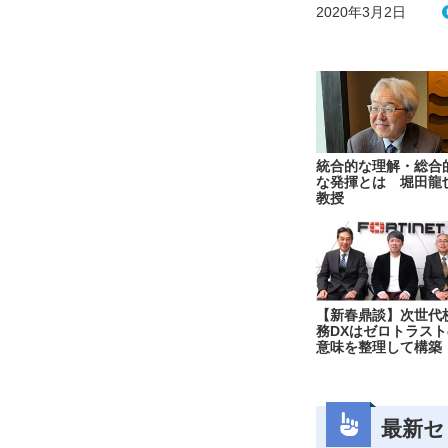
2020年3月2日
統合的な理解・総合
な発揮とは 堀田龍
教授
【新春鼎談】次世代
務DXはゼロトラスト
意味を整理して構築
最新セ