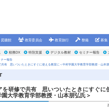
図書館
教育委員会
教育旅行
整備
募集
践
校務DX
特別支援
デジタル教材
セミナー報告
ミナー報告
で共有 思いついたときにすぐに使える教室に＜中村学園大学教育学部教授・山本
T
アを研修で共有 思いついたときにすぐに
学園大学教育学部教授・山本朋弘氏＞