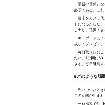
学習の基盤とな
必須である。これ
端末をカメラ代
トになるからだ。
し出し、選択でき
キーボードによ
成してプレゼンテ
毎日取り組むこ
たい。
1
分間に
60
きる。毎日継続す
■どのような場
思いついたとき
台の意味が生まれ
一斉指導で活用