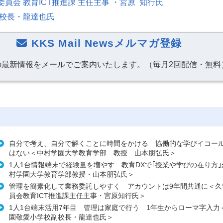
員会 教育ICT推進課 主任主事 ・宮原 知行氏
副校長・龍達也氏
KKS Mail Newsメルマガ登録
の最新情報をメールでご案内いたします。（毎月2回配信・無料
自分で考え、自分で解くことに時間をかける 協働的な学びイコー
はない＜中村学園大学教育学部 教授 山本朋弘氏＞
1人1台情報端末で経験量を増やす 教育DXで｢授業や学びの在り方
村学園大学教育学部教授・山本朋弘氏＞
管理を簡素化して業務委託しやすく アカウントは9年間共通に＜久
員会教育ICT推進課主任主事・宮原知行氏＞
1人1台端末活用7年目 管理は家庭で行う 1年生からローマ字入力
園敬愛小学校副校長・龍達也氏＞