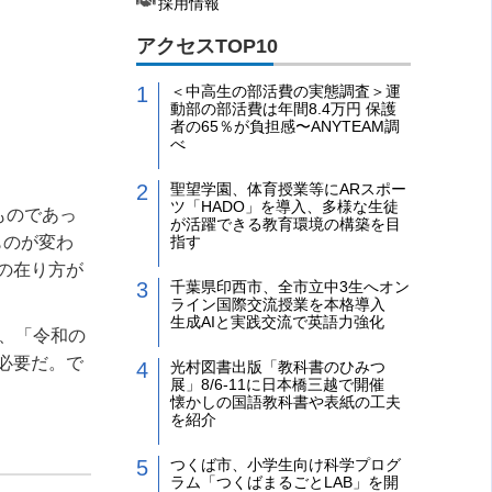
採用情報
アクセスTOP10
＜中高生の部活費の実態調査＞運
動部の部活費は年間8.4万円 保護
者の65％が負担感〜ANYTEAM調
べ
聖望学園、体育授業等にARスポー
ツ「HADO」を導入、多様な生徒
ものであっ
が活躍できる教育環境の構築を目
ものが変わ
指す
の在り方が
千葉県印西市、全市立中3生へオン
ライン国際交流授業を本格導入
生成AIと実践交流で英語力強化
、「令和の
必要だ。で
光村図書出版「教科書のひみつ
展」8/6-11に日本橋三越で開催
懐かしの国語教科書や表紙の工夫
を紹介
つくば市、小学生向け科学プログ
ラム「つくばまるごとLAB」を開