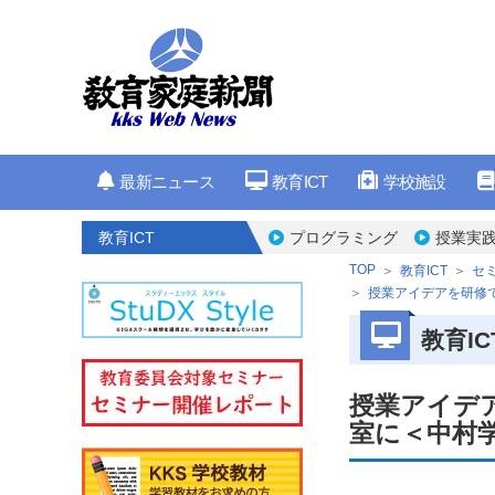
最新ニュース
教育ICT
学校施設
教育ICT
プログラミング
授業実
TOP
教育ICT
セ
授業アイデアを研修
教育IC
授業アイデ
室に＜中村