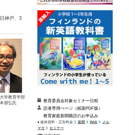
日神戸、3
大学教育学部
教育委員会対象セミナー日程
本朋弘氏
読者専用ぺージ（紙面PDF版）
教育家庭新聞購読のお申込み
● 媒体資料・広告料金
新聞
Web
メル
マガ
セミナー