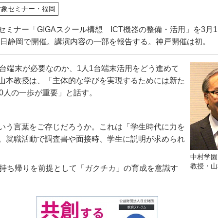
対象セミナー・福岡
ミナー「GIGAスクール構想 ICT機器の整備・活用」を3月1
16日静岡で開催。講演内容の一部を報告する。神戸開催は初。
台端末が必要なのか、
1
人
1
台端末活用をどう進めて
山本教授は、「主体的な学びを実現するためには新た
0
人の一歩が重要」と話す。
いう言葉をご存じだろうか。これは「学生時代に力を
。就職活動で調査書や面接時、学生に説明が求められ
中村学園
教授・山
持ち帰りを前提として「ガクチカ」の育成を意識す