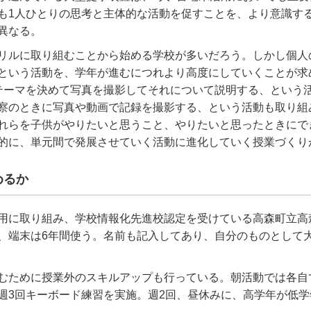
も
1
人ひとりの思考と主体的な活動を促すことを、より意識す
異なる。
リルに取り組むことから始める学校が多いだろう。しかし個人
という活動を、学年が進むにつれより高度にしていくことが求
テーマを決めて写真を撮影してそれについて説明する、という
察のときに写真や動画で記録を撮影する、という活動も取り組
れらを子供がやりたいと思うこと、やりたいと思ったときにで
的に、単元間で発展させていく活動に進化していく授業づくり
めるか
用に取り組み、学校情報化先進校認定を受けている高森町立高
、端末は
6
年間使う。名前も記入してあり、自分のものとして
むために授業外のスキルアップも行っている。朝活動では各自
週
3
回キーボード練習を実施。週
2
回、昼休みに、高学年が低学