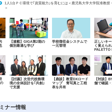
1人1台ＰＣ環境で｢資質能力｣を育むには＜鹿児島大学大学院准教授
＞
的
【連載】GIGA第2期の
学校徴収金システムで
正しいキー
也
個別最適な学び
一元管理
く覚えられ
PALETTO 
校
【討議】次世代校務環
【鼎談】教育DXロード
【対談】B
の
境の全体設計を｢共創｣
マップ 青写真と工程
舗で確認・
で支援
表を共有
ミナー情報