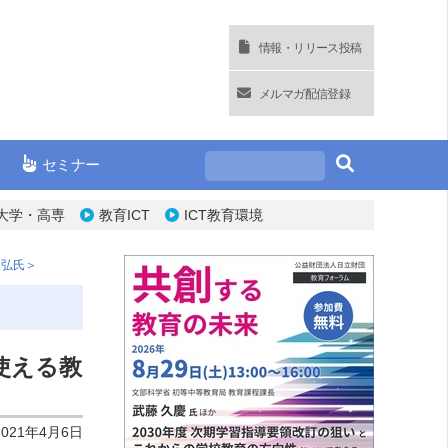
情報・リリース投稿
メルマガ配信登録
セミナー
大学・高専
教育ICT
ICT教育環境
朋弘氏＞
使える教
2021年4月6日