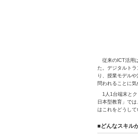
従来の
ICT
活用
た。デジタルトラ
り、授業モデルや
問われることに気
1
人
1
台端末とク
日本型教育」では
はこれをどうして
■どんなスキル