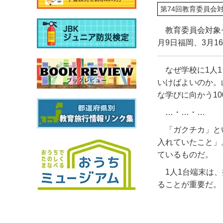
第74回教育委員会
教育委員会対象セ
月9日福岡、3月
なぜ学校に
1
人
1
いけばよいのか。
な学びに向かう
10
…・…・…
「ガクチカ」と
入れていたこと」
ているものだ。
1
人
1
台端末は、
ることが重要だ。