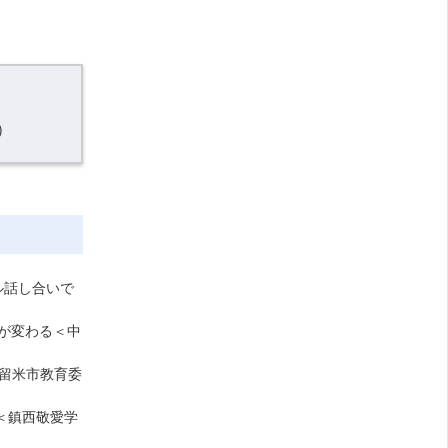
）
ル話し合いで
｣が変わる＜中
留米市教育委
＜鎮西敬愛学