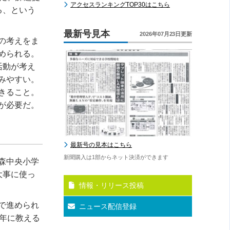
アクセスランキングTOP30はこちら
る、という
最新号見本
2026年07月23日更新
の考えをま
められる。
活動が考え
みやすい。
きること。
が必要だ。
最新号の見本はこちら
新聞購入は1部からネット決済ができます
森中央小学
大事に使っ
情報・リリース投稿
で進められ
ニュース配信登録
年に教える