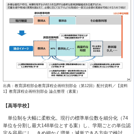
出典：教育課程部会教育課程企画特別部会（第12回）配付資料／【資料
1】教育課程企画特別部会 論点整理（素案）
【高等学校】
単位制を大幅に柔軟化。現行の標準単位数を細分化（
74
単位を分割し最大
148
単位とする案）し、学期ごとの単位認
定を容易にし、きめ細かく増単・減単できる方向で検討。