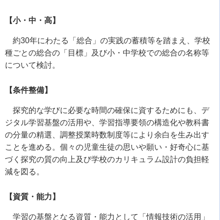
【小・中・高】
約
30
年にわたる「総合」の実践の蓄積等を踏まえ、学校
種ごとの総合の「目標」及び小・中学校での総合の名称等
について検討。
【条件整備】
探究的な学びに必要な時間の確保に資するためにも、デ
ジタル学習基盤の活用や、学習指導要領の構造化や教科書
の分量の精選、調整授業時数制度等により余白を生み出す
ことを進める。個々の児童生徒の思いや願い・好奇心に基
づく探究の質の向上及び学校のカリキュラム設計の負担軽
減を図る。
【資質・能力】
学習の基盤となる資質・能力として「情報技術の活用」