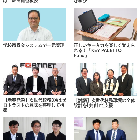
は 堀田龍也教授
な学び
学校徴収金システムで一元管理
正しいキー入力を楽しく覚えら
れる！「KEY PALETTO
Folio」
【新春鼎談】次世代校務DXはゼ
【討議】次世代校務環境の全体
ロトラストの意味を整理して構
設計を｢共創｣で支援
築