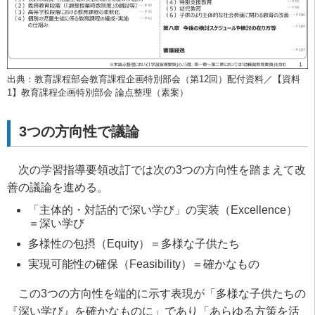
出典：教育課程部会教育課程企画特別部会（第12回）配付資料／【資料
1】教育課程企画特別部会 論点整理（素案）
3
つの方向性で議論
次の学習指導要領改訂では次の
3
つの方向性を踏まえて改
善の議論を進める。
「主体的・対話的で深い学び」の実装（
Excellence
）
＝深い学び
多様性の包摂（
Equity
）＝多様な子供たち
実現可能性の確保（
Feasibility
）＝確かなもの
この
3
つの方向性を端的に示す表現が「多様な子供たちの
『深い学び』を確かなものに」であり「あらゆる方策を活