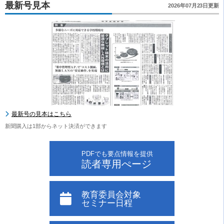
最新号見本
2026年07月23日更新
最新号の見本はこちら
新聞購入は1部からネット決済ができます
PDFでも要点情報を提供
読者専用ぺージ
教育委員会対象
セミナー日程