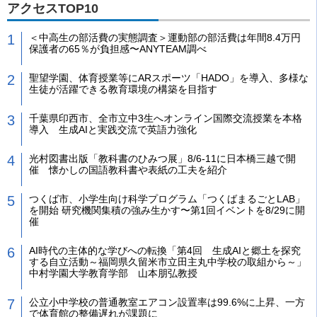
アクセスTOP10
＜中高生の部活費の実態調査＞運動部の部活費は年間8.4万円
保護者の65％が負担感〜ANYTEAM調べ
聖望学園、体育授業等にARスポーツ「HADO」を導入、多様な
生徒が活躍できる教育環境の構築を目指す
千葉県印西市、全市立中3生へオンライン国際交流授業を本格
導入 生成AIと実践交流で英語力強化
光村図書出版「教科書のひみつ展」8/6-11に日本橋三越で開
催 懐かしの国語教科書や表紙の工夫を紹介
つくば市、小学生向け科学プログラム「つくばまるごとLAB」
を開始 研究機関集積の強み生かす〜第1回イベントを8/29に開
催
AI時代の主体的な学びへの転換「第4回 生成AIと郷土を探究
する自立活動～福岡県久留米市立田主丸中学校の取組から～」
中村学園大学教育学部 山本朋弘教授
公立小中学校の普通教室エアコン設置率は99.6%に上昇、一方
で体育館の整備遅れが課題に