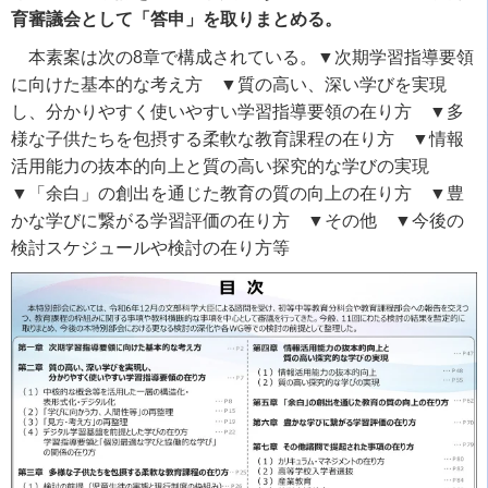
育審議会として「答申」を取りまとめる。
本素案は次の
8
章で構成されている。
▼
次期学習指導要領
に向けた基本的な考え方
▼
質の高い、深い学びを実現
し、分かりやすく使いやすい学習指導要領の在り方
▼
多
様な子供たちを包摂する柔軟な教育課程の在り方
▼
情報
活用能力の抜本的向上と質の高い探究的な学びの実現
▼
「余白」の創出を通じた教育の質の向上の在り方
▼
豊
かな学びに繋がる学習評価の在り方
▼
その他
▼
今後の
検討スケジュールや検討の在り方等