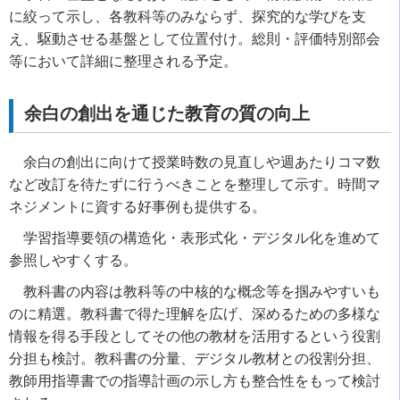
に絞って示し、各教科等のみならず、探究的な学びを支
え、駆動させる基盤として位置付け。総則・評価特別部会
等において詳細に整理される予定。
余白の創出を通じた教育の質の向上
余白の創出に向けて授業時数の見直しや週あたりコマ数
など改訂を待たずに行うべきことを整理して示す。時間マ
ネジメントに資する好事例も提供する。
学習指導要領の構造化・表形式化・デジタル化を進めて
参照しやすくする。
教科書の内容は教科等の中核的な概念等を掴みやすいも
のに精選。教科書で得た理解を広げ、深めるための多様な
情報を得る手段としてその他の教材を活用するという役割
分担も検討。教科書の分量、デジタル教材との役割分担、
教師用指導書での指導計画の示し方も整合性をもって検討