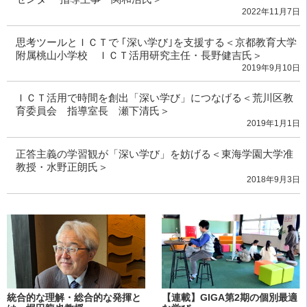
2022年11月7日
思考ツールとＩＣＴで ｢深い学び｣を支援する＜京都教育大学
附属桃山小学校 ＩＣＴ活用研究主任・長野健吉氏＞
2019年9月10日
ＩＣＴ活用で時間を創出「深い学び」につなげる＜荒川区教
育委員会 指導室長 瀬下清氏＞
2019年1月1日
正答主義の学習観が「深い学び」を妨げる＜東海学園大学准
教授・水野正朗氏＞
2018年9月3日
統合的な理解・総合的な発揮と
【連載】GIGA第2期の個別最適