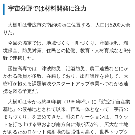
宇宙分野では材料開発に注力
大樹町は帯広市の南約
60㎞
に位置する。人口は
5200
人余
りだ。
今回の協定では、地域づくり・町づくり、産業振興、環
境保全、防災対策、住民との協働、教育・人材育成など
8
分
野で連携した。
函館高専では、津波防災、氾濫防災、農工連携などにか
かわる教員が多数、在籍しており、出前講座を通して、大
樹町が抱える課題解決やスタートアップ事業へつながる連
携を図る予定だ。
大樹町は今から約
40
年前（
1980
年代）に「航空宇宙産業
基地」の候補地とされて以来、官民一体となって「宇宙の
まちづくり」を進めてきた。町のロケーションは、ロケッ
トを打ち上げる東および南方向に海が広がり、広大な土地
があるためロケット発射場の拡張性も高く、世界トップク