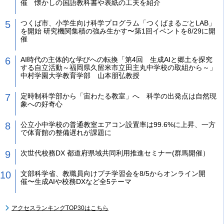
催 懐かしの国語教科書や表紙の工夫を紹介
つくば市、小学生向け科学プログラム「つくばまるごとLAB」
を開始 研究機関集積の強み生かす〜第1回イベントを8/29に開
催
AI時代の主体的な学びへの転換「第4回 生成AIと郷土を探究
する自立活動～福岡県久留米市立田主丸中学校の取組から～」
中村学園大学教育学部 山本朋弘教授
定時制科学部から「宙わたる教室」へ 科学の出発点は自然現
象への好奇心
公立小中学校の普通教室エアコン設置率は99.6%に上昇、一方
で体育館の整備遅れが課題に
次世代校務DX 都道府県域共同利用推進セミナー(群馬開催）
文部科学省、教職員向けプチ学習会を8/5からオンライン開
催〜生成AIや校務DXなど全5テーマ
アクセスランキングTOP30はこちら