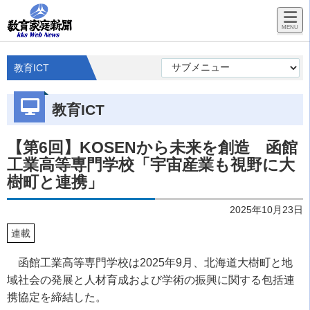
教育ICT
教育ICT
【第6回】KOSENから未来を創造 函館
工業高等専門学校「宇宙産業も視野に大
樹町と連携」
2025年10月23日
連載
函館工業高等専門学校は
2025
年
9
月、北海道大樹町と地
域社会の発展と人材育成および学術の振興に関する包括連
携協定を締結した。