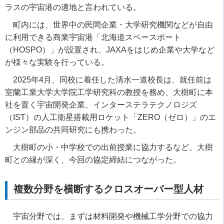
ラスの宇宙港の適地と言われている。
町内には、世界中の民間企業・大学研究機関などが自由
に利用できる商業宇宙港「北海道スペースポート
（
HOSPO
）」が設置され、
JAXA
をはじめ企業や大学など
が様々な実験を行っている。
2025
年
4
月、同校に着任した清水一道校長は、就任前は
室蘭工業大学大学院工学研究科の教授を務め、大樹町に本
社を置く宇宙開発企業、インターステラテクノロジズ
（
IST
）の人工衛星搭載用ロケット「
ZERO
（ゼロ）」のエ
ンジン部品の共同研究にも携わった。
大樹町の小・中学校での出前授業に協力するなど、大樹
町との縁が深く、今回の協定締結につながった。
複数分野を横断するクロスオーバー型人材
宇宙分野では、まずは材料開発や機械工学分野での協力