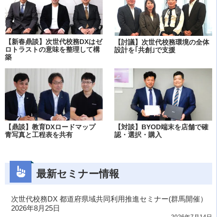
【新春鼎談】次世代校務DXはゼ
【討議】次世代校務環境の全体
ロトラストの意味を整理して構
設計を｢共創｣で支援
築
【鼎談】教育DXロードマップ
【対談】BYOD端末を店舗で確
青写真と工程表を共有
認・選択・購入
最新セミナー情報
次世代校務DX 都道府県域共同利用推進セミナー(群馬開催）
2026年8月25日
2026年7月14日