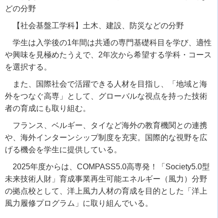
どの分野
【社会基盤工学科】土木、建設、防災などの分野
学生は入学後の
1
年間は共通の専門基礎科目を学び、適性
や興味を見極めたうえで、
2
年次から希望する学科・コース
を選択する。
また、国際社会で活躍できる人材を目指し、「地域と海
外をつなぐ高専」として、グローバルな視点を持った技術
者の育成にも取り組む。
フランス、ベルギー、タイなど海外の教育機関との連携
や、海外インターンシップ制度を充実。国際的な視野を広
げる機会を学生に提供している。
2025
年度からは、
COMPASS5.
0
高専発！「
Society5.
0
型
未来技術人財」育成事業再生可能エネルギー（風力）分野
の拠点校として、洋上風力人材の育成を目的とした「洋上
風力履修プログラム」に取り組んでいる。