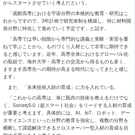
からスタートさせていく考えだという。
「函館高専における宇宙分野の本格的な教育・研究はこ
れからですので、
3
年計画で研究体制を構築し、特に材料開
発分野に特化して進めていく予定です」と話す。
「高専では早い段階から専門的な講義と実験・実習を重
ねて学ぶことから、ものづくり人材として非常に期待でき
ると感じています。近年、高専全体におけるグローバル化
の取組で、海外大学・高専との交流から得るものも多く、
ますます高専生への期待が高まる時代になってきたと感じ
ます」
また、「未来技術人財の育成」に力を入れている。
「これからの高専は、単に既存の技術を教えるだけでな
く、
Society5.
0
（超スマート社会）をリードする人材の育成
が重要と考えます。具体的には、
AI
、
IoT
、ロボット、デー
タサイエンスといった分野の教育を強化し、複数の分野を
横断して課題解決できるクロスオーバー型人材の育成を目