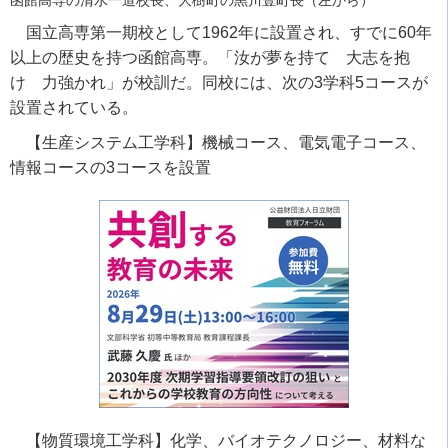
函館高専の清水一道校長、大樹町の黒川豊町長（左から）
国立高専第一期校として
1962
年に設置され、すでに
60
年
以上の歴史を持つ函館高専。「汝が夢を持て 大志を抱
け 力強かれ」が校訓だ。同校には、次の
3
学科
5
コースが
設置されている。
【生産システム工学科】機械コース、電気電子コース、
情報コースの
3
コースを設置
【物質環境工学科】化学、バイオテクノロジー、材料な