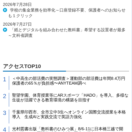
2026年7月28日
学校の集金業務を効率化～口座登録不要、保護者へのお知らせ
も１クリック
2026年7月27日
「紙とデジタルを組み合わせた教科書」希望する設置者が最多
～文科省調査
アクセスTOP10
＜中高生の部活費の実態調査＞運動部の部活費は年間8.4万円
保護者の65％が負担感〜ANYTEAM調べ
聖望学園、体育授業等にARスポーツ「HADO」を導入、多様な
生徒が活躍できる教育環境の構築を目指す
千葉県印西市、全市立中3生へオンライン国際交流授業を本格
導入 生成AIと実践交流で英語力強化
光村図書出版「教科書のひみつ展」8/6-11に日本橋三越で開