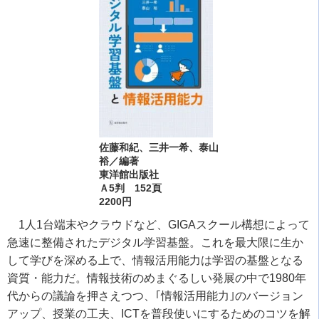
佐藤和紀、三井一希、泰山
裕／編著
東洋館出版社
Ａ5判 152頁
2200円
1人1台端末やクラウドなど、GIGAスクール構想によって
急速に整備されたデジタル学習基盤。これを最大限に生か
して学びを深める上で、情報活用能力は学習の基盤となる
資質・能力だ。情報技術のめまぐるしい発展の中で1980年
代からの議論を押さえつつ、｢情報活用能力｣のバージョン
アップ、授業の工夫、ICTを普段使いにするためのコツを解