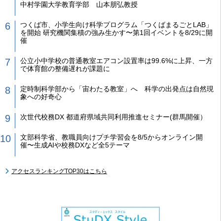
中村学園大学教育学部 山本朋弘教授
つくば市、小学生向け科学プログラム「つくばまるごとLAB」
を開始 研究機関集積の強み生かす〜第1回イベントを8/29に開
催
公立小中学校の普通教室エアコン設置率は99.6%に上昇、一方
で体育館の整備遅れが課題に
定時制科学部から「宙わたる教室」へ 科学の出発点は自然現
象への好奇心
次世代校務DX 都道府県域共同利用推進セミナー(群馬開催）
文部科学省、教職員向けプチ学習会を8/5からオンライン開
催〜生成AIや校務DXなど全5テーマ
アクセスランキングTOP30はこちら