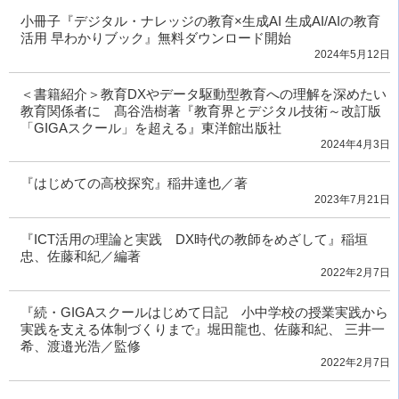
小冊子『デジタル・ナレッジの教育×生成AI 生成AI/AIの教育
活用 早わかりブック』無料ダウンロード開始
2024年5月12日
＜書籍紹介＞教育DXやデータ駆動型教育への理解を深めたい
教育関係者に 髙谷浩樹著『教育界とデジタル技術～改訂版
「GIGAスクール」を超える』東洋館出版社
2024年4月3日
『はじめての高校探究』稲井達也／著
2023年7月21日
『ICT活用の理論と実践 DX時代の教師をめざして』稲垣
忠、佐藤和紀／編著
2022年2月7日
『続・GIGAスクールはじめて日記 小中学校の授業実践から
実践を支える体制づくりまで』堀田龍也、佐藤和紀、 三井一
希、渡邉光浩／監修
2022年2月7日