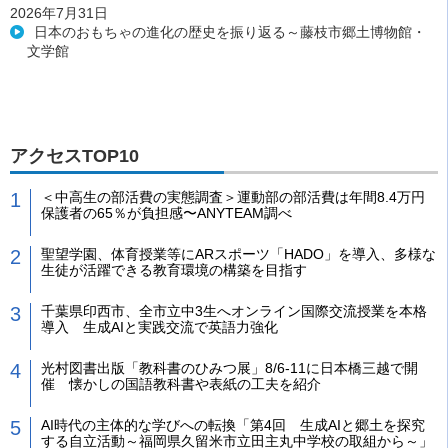
2026年7月31日
日本のおもちゃの進化の歴史を振り返る～藤枝市郷土博物館・
文学館
アクセスTOP10
＜中高生の部活費の実態調査＞運動部の部活費は年間8.4万円
保護者の65％が負担感〜ANYTEAM調べ
聖望学園、体育授業等にARスポーツ「HADO」を導入、多様な
生徒が活躍できる教育環境の構築を目指す
千葉県印西市、全市立中3生へオンライン国際交流授業を本格
導入 生成AIと実践交流で英語力強化
光村図書出版「教科書のひみつ展」8/6-11に日本橋三越で開
催 懐かしの国語教科書や表紙の工夫を紹介
AI時代の主体的な学びへの転換「第4回 生成AIと郷土を探究
する自立活動～福岡県久留米市立田主丸中学校の取組から～」