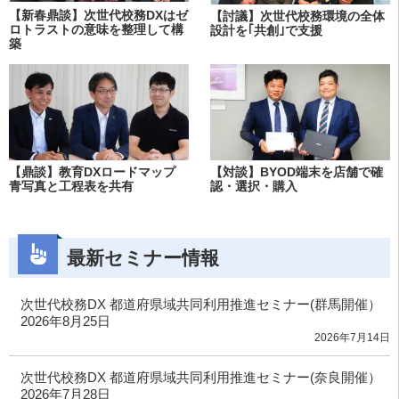
【新春鼎談】次世代校務DXはゼ
【討議】次世代校務環境の全体
ロトラストの意味を整理して構
設計を｢共創｣で支援
築
【鼎談】教育DXロードマップ
【対談】BYOD端末を店舗で確
青写真と工程表を共有
認・選択・購入
最新セミナー情報
次世代校務DX 都道府県域共同利用推進セミナー(群馬開催）
2026年8月25日
2026年7月14日
次世代校務DX 都道府県域共同利用推進セミナー(奈良開催）
2026年7月28日