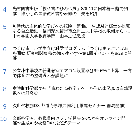
光村図書出版「教科書のひみつ展」8/6-11に日本橋三越で開
催 懐かしの国語教科書や表紙の工夫を紹介
AI時代の主体的な学びへの転換「第4回 生成AIと郷土を探究
する自立活動～福岡県久留米市立田主丸中学校の取組から～」
中村学園大学教育学部 山本朋弘教授
つくば市、小学生向け科学プログラム「つくばまるごとLAB」
を開始 研究機関集積の強み生かす〜第1回イベントを8/29に開
催
公立小中学校の普通教室エアコン設置率は99.6%に上昇、一方
で体育館の整備遅れが課題に
定時制科学部から「宙わたる教室」へ 科学の出発点は自然現
象への好奇心
次世代校務DX 都道府県域共同利用推進セミナー(群馬開催）
文部科学省、教職員向けプチ学習会を8/5からオンライン開
催〜生成AIや校務DXなど全5テーマ