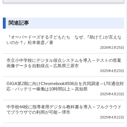
関連記事
『オーバードーズする子どもたち なぜ、｢助けて｣が言えな
いのか？』松本俊彦／著
2026年2月25日
市立小中学校にデジタル採点システムを導入～テストの答案
画像データを自動採点～広島県三原市
2025年4月23日
GIGA第2期に向けChromebook8936台を共同調達～LTE通信対
応・バッテリー稼働は10時間以上～高知県
2025年4月23日
中学校44校に指導者用デジタル教科書を導入～フルクラウド
でブラウザでの利用が可能～堺市
2025年4月22日