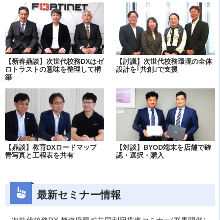
【新春鼎談】次世代校務DXはゼ
【討議】次世代校務環境の全体
ロトラストの意味を整理して構
設計を｢共創｣で支援
築
【鼎談】教育DXロードマップ
【対談】BYOD端末を店舗で確
青写真と工程表を共有
認・選択・購入
最新セミナー情報