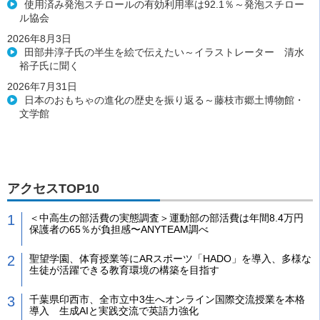
使用済み発泡スチロールの有効利用率は92.1％～発泡スチロー
ル協会
2026年8月3日
田部井淳子氏の半生を絵で伝えたい～イラストレーター 清水
裕子氏に聞く
2026年7月31日
日本のおもちゃの進化の歴史を振り返る～藤枝市郷土博物館・
文学館
アクセスTOP10
＜中高生の部活費の実態調査＞運動部の部活費は年間8.4万円
保護者の65％が負担感〜ANYTEAM調べ
聖望学園、体育授業等にARスポーツ「HADO」を導入、多様な
生徒が活躍できる教育環境の構築を目指す
千葉県印西市、全市立中3生へオンライン国際交流授業を本格
導入 生成AIと実践交流で英語力強化