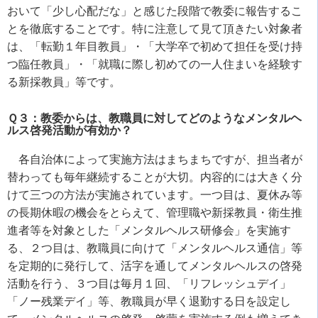
おいて「少し心配だな」と感じた段階で教委に報告するこ
とを徹底することです。特に注意して見て頂きたい対象者
は、「転勤１年目教員」・「大学卒で初めて担任を受け持
つ臨任教員」・「就職に際し初めての一人住まいを経験す
る新採教員」等です。
Ｑ３：教委からは、教職員に対してどのようなメンタルヘ
ルス啓発活動が有効か？
各自治体によって実施方法はまちまちですが、担当者が
替わっても毎年継続することが大切。内容的には大きく分
けて三つの方法が実施されています。一つ目は、夏休み等
の長期休暇の機会をとらえて、管理職や新採教員・衛生推
進者等を対象とした「メンタルヘルス研修会」を実施す
る、２つ目は、教職員に向けて「メンタルヘルス通信」等
を定期的に発行して、活字を通してメンタルヘルスの啓発
活動を行う、３つ目は毎月１回、「リフレッシュデイ」
「ノー残業デイ」等、教職員が早く退勤する日を設定し