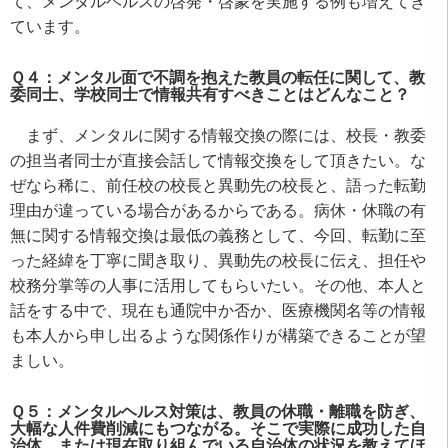
て、メンタルヘルスの啓発・啓蒙を実施する例も増えてき
ています。
Ｑ４：メンタル面で不調を抱えた教員の転任に関して、教
委同士、学校同士で情報共有すべきことはどんなこと？
まず、メンタルに関する情報交換の際には、校長・教委
の担当者同士が直接会話して情報交換をして頂きたい。な
ぜなら稀に、前任校の校長と異動先の校長と、語った転勤
理由が違っている場合があるからである。病休・休職の有
無に関する情報交換は最低の義務として、今回、転勤に至
った経緯を丁寧に聞き取り、異動先の校長に伝え、担任や
校務分掌等の人事に活用してもらいたい。その他、本人と
話をする中で、現在も通院中か否か、医療機関名等の情報
も本人から申し出るような関係作りが構築できることが望
ましい。
Ｑ５：メンタルヘルス対策は、教員の休職・離職を防ぎ、
大幅な人件費削減にもつながる。そこで実際に成功した自
治体、または現在取り組んでいる自治体の状況を教えてほ