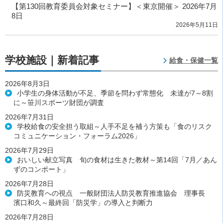
【第130回教育委員会対象セミナー】＜東京開催＞ 2026年7月
8日
2026年5月11日
学校施設｜新着記事
給食・保健一覧
2026年8月3日
小学生の身体活動が不足、季節を問わず常態化 未達が7～8割
に～笹川スポーツ財団が調査
2026年7月31日
学校給食の安全担う取組～人手不足を補う方策も「食のリスク
コミュニケーション・フォーラム2026」
2026年7月29日
おいしい献立写真 旬の食材は生きた教材～第14回「7月／あん
ずのコンポート」
2026年7月28日
防災教育への視点 一般財団法人防災教育推進協会 理事長
濱口和久～最終回「防災学」の導入と判断力
2026年7月28日