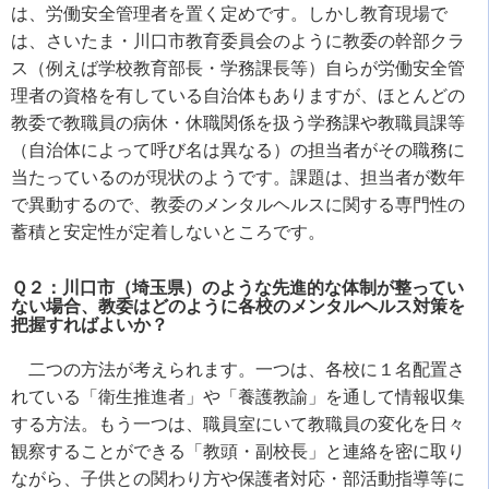
は、労働安全管理者を置く定めです。しかし教育現場で
は、さいたま・川口市教育委員会のように教委の幹部クラ
ス（例えば学校教育部長・学務課長等）自らが労働安全管
理者の資格を有している自治体もありますが、ほとんどの
教委で教職員の病休・休職関係を扱う学務課や教職員課等
（自治体によって呼び名は異なる）の担当者がその職務に
当たっているのが現状のようです。課題は、担当者が数年
で異動するので、教委のメンタルヘルスに関する専門性の
蓄積と安定性が定着しないところです。
Ｑ２：川口市（埼玉県）のような先進的な体制が整ってい
ない場合、教委はどのように各校のメンタルヘルス対策を
把握すればよいか？
二つの方法が考えられます。一つは、各校に１名配置さ
れている「衛生推進者」や「養護教諭」を通して情報収集
する方法。もう一つは、職員室にいて教職員の変化を日々
観察することができる「教頭・副校長」と連絡を密に取り
ながら、子供との関わり方や保護者対応・部活動指導等に