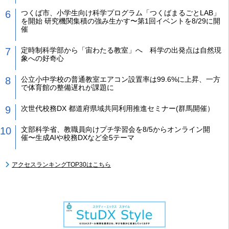
つくば市、小学生向け科学プログラム「つくばまるごとLAB」
を開始 研究機関集積の強み生かす〜第1回イベントを8/29に開
催
定時制科学部から「宙わたる教室」へ 科学の出発点は自然現
象への好奇心
公立小中学校の普通教室エアコン設置率は99.6%に上昇、一方
で体育館の整備遅れが課題に
次世代校務DX 都道府県域共同利用推進セミナー(群馬開催）
文部科学省、教職員向けプチ学習会を8/5からオンライン開
催〜生成AIや校務DXなど全5テーマ
アクセスランキングTOP30はこちら