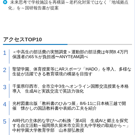
未来思考で学校施設を再構築～老朽化対策ではなく「地域拠点
化」を～国研報告書が提案
アクセスTOP10
＜中高生の部活費の実態調査＞運動部の部活費は年間8.4万円
保護者の65％が負担感〜ANYTEAM調べ
聖望学園、体育授業等にARスポーツ「HADO」を導入、多様な
生徒が活躍できる教育環境の構築を目指す
千葉県印西市、全市立中3生へオンライン国際交流授業を本格
導入 生成AIと実践交流で英語力強化
光村図書出版「教科書のひみつ展」8/6-11に日本橋三越で開
催 懐かしの国語教科書や表紙の工夫を紹介
AI時代の主体的な学びへの転換「第4回 生成AIと郷土を探究
する自立活動～福岡県久留米市立田主丸中学校の取組から～」
中村学園大学教育学部 山本朋弘教授