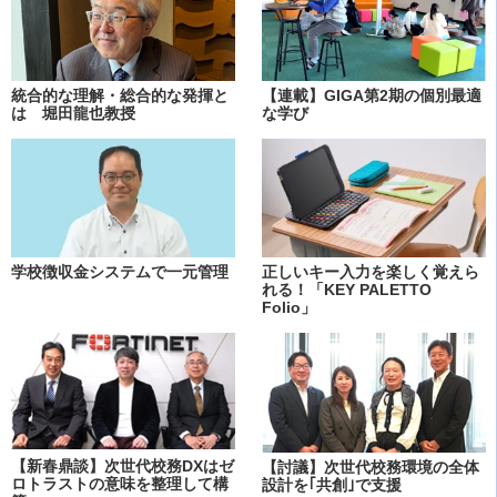
統合的な理解・総合的な発揮と
【連載】GIGA第2期の個別最適
は 堀田龍也教授
な学び
学校徴収金システムで一元管理
正しいキー入力を楽しく覚えら
れる！「KEY PALETTO
Folio」
【新春鼎談】次世代校務DXはゼ
【討議】次世代校務環境の全体
ロトラストの意味を整理して構
設計を｢共創｣で支援