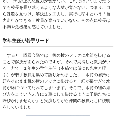
が、それ以上の想像力が働かない。これではいつまでたっ
ても校長を乗り越えるような人材が育たない。つまり、自
ら課題を見つけ、解決法を工夫し、実行に移すという「自
力走行ができる」教員が育っていかない。その点に校長は
不満や危機感を感じていました。
学年主任が若手リード
すると、職員会議では、机の横のフックに水筒を掛ける
ことで解決が図られたのですが、それで納得した教員がい
る一方で、１年生の学年主任（本稿では仮にＫ先生と呼
ぶ）が若手教員を集めて語り始めました。「水筒の肩掛け
紐をそのまま机の横のフックに掛けると、紐が長すぎて水
筒が床について汚れてしまいます。そこで、水筒の紐の結
び方をこういうふうに２重にして掛けるように子供たちに
呼びかけませんか」と実演しながら仲間の教員たちに説明
をしていました。