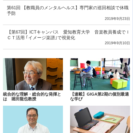
第61回 【教職員のメンタルヘルス】専門家の巡回相談で休職
予防
2019年9月23日
【第67回】ICTキャンパス 愛知教育大学 音楽教員養成でＩ
ＣＴ活用 ｢イメージ楽譜｣で視覚化
2019年9月10日
統合的な理解・総合的な発揮と
【連載】GIGA第2期の個別最適
は 堀田龍也教授
な学び