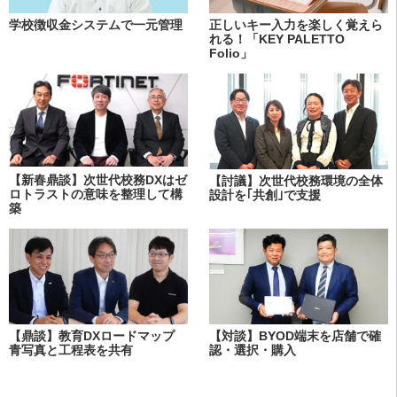
学校徴収金システムで一元管理
正しいキー入力を楽しく覚えら
れる！「KEY PALETTO
Folio」
【新春鼎談】次世代校務DXはゼ
【討議】次世代校務環境の全体
ロトラストの意味を整理して構
設計を｢共創｣で支援
築
【鼎談】教育DXロードマップ
【対談】BYOD端末を店舗で確
青写真と工程表を共有
認・選択・購入