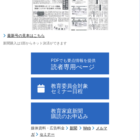
最新号の見本はこちら
新聞購入は1部からネット決済ができます
PDFでも要点情報を提供
読者専用ぺージ
教育委員会対象
セミナー日程
教育家庭新聞
購読のお申込み
媒体資料・広告料金
新聞
Web
メルマ
ガ
セミナー