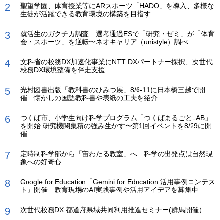
聖望学園、体育授業等にARスポーツ「HADO」を導入、多様な
生徒が活躍できる教育環境の構築を目指す
就活生のガクチカ調査 選考通過ESで「研究・ゼミ」が「体育
会・スポーツ」を逆転〜ネオキャリア（unistyle）調べ
文科省の校務DX加速化事業にNTT DXパートナー採択、次世代
校務DX環境整備を伴走支援
光村図書出版「教科書のひみつ展」8/6-11に日本橋三越で開
催 懐かしの国語教科書や表紙の工夫を紹介
つくば市、小学生向け科学プログラム「つくばまるごとLAB」
を開始 研究機関集積の強み生かす〜第1回イベントを8/29に開
催
定時制科学部から「宙わたる教室」へ 科学の出発点は自然現
象への好奇心
Google for Education「Gemini for Education 活用事例コンテス
ト」開催 教育現場のAI実践事例や活用アイデアを募集中
次世代校務DX 都道府県域共同利用推進セミナー(群馬開催）