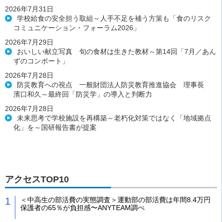
2026年7月31日
学校給食の安全担う取組～人手不足を補う方策も「食のリスク
コミュニケーション・フォーラム2026」
2026年7月29日
おいしい献立写真 旬の食材は生きた教材～第14回「7月／あん
ずのコンポート」
2026年7月28日
防災教育への視点 一般財団法人防災教育推進協会 理事長
濱口和久～最終回「防災学」の導入と判断力
2026年7月28日
未来思考で学校施設を再構築～老朽化対策ではなく「地域拠点
化」を～国研報告書が提案
アクセスTOP10
＜中高生の部活費の実態調査＞運動部の部活費は年間8.4万円
保護者の65％が負担感〜ANYTEAM調べ