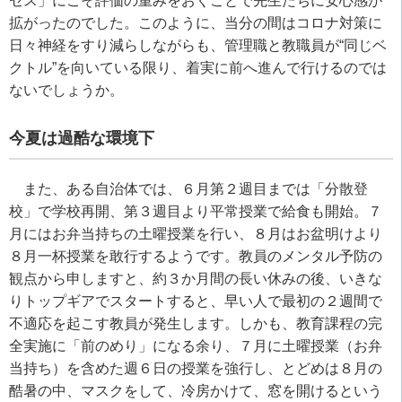
セス」にこそ評価の重みをおくことで先生たちに安心感が
拡がったのでした。このように、当分の間はコロナ対策に
日々神経をすり減らしながらも、管理職と教職員が“同じベ
クトル”を向いている限り、着実に前へ進んで行けるのでは
ないでしょうか。
今夏は過酷な環境下
また、ある自治体では、６月第２週目までは「分散登
校」で学校再開、第３週目より平常授業で給食も開始。７
月にはお弁当持ちの土曜授業を行い、８月はお盆明けより
８月一杯授業を敢行するようです。教員のメンタル予防の
観点から申しますと、約３か月間の長い休みの後、いきな
りトップギアでスタートすると、早い人で最初の２週間で
不適応を起こす教員が発生します。しかも、教育課程の完
全実施に「前のめり」になる余り、７月に土曜授業（お弁
当持ち）を含めた週６日の授業を強行し、とどめは８月の
酷暑の中、マスクをして、冷房かけて、窓を開けるという