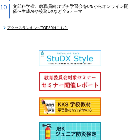
文部科学省、教職員向けプチ学習会を8/5からオンライン開
催〜生成AIや校務DXなど全5テーマ
アクセスランキングTOP30はこちら