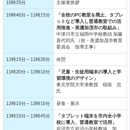
10時35分
主催者挨拶
10時40分～11時15分
「全校のPC教室を廃止、タブレ
ットなど導入し普通教室での活
用推進－美濃加茂市の取組み」
中津川市立福岡中学校教頭 加藤
喜代司氏
（前・美濃加茂市教育
委員会 指導主事）
11時15分～11時20分
休憩
11時20分～12時10分
「児童・生徒用端末の導入と学
習環境のデザイン」
東北学院大学准教授 稲垣 忠
氏
12時10分～13時10分
昼食・展示
13時10分～13時45分
「タブレット端末を市内全小学
校に導入、普通教室で活用」
岩沼市立岩沼小学校教諭 加