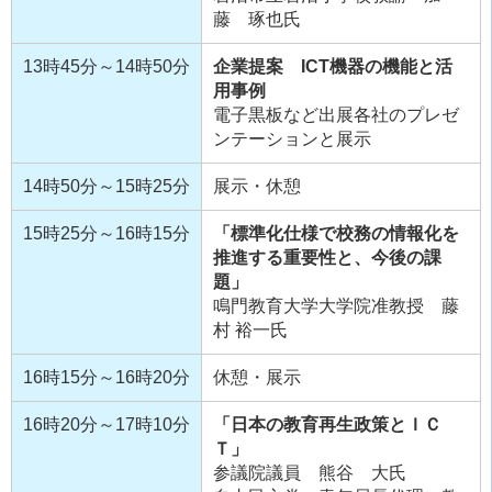
藤 琢也氏
13時45分～14時50分
企業提案 ICT機器の機能と活
用事例
電子黒板など出展各社のプレゼ
ンテーションと展示
14時50分～15時25分
展示・休憩
15時25分～16時15分
「標準化仕様で校務の情報化を
推進する重要性と、今後の課
題」
鳴門教育大学大学院准教授 藤
村 裕一氏
16時15分～16時20分
休憩・展示
16時20分～17時10分
「日本の教育再生政策とＩＣ
Ｔ」
参議院議員 熊谷 大氏