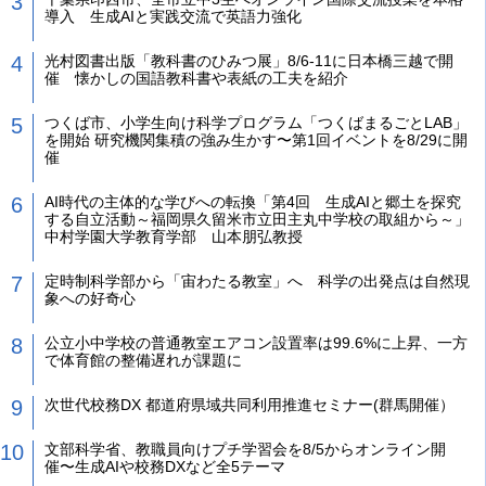
導入 生成AIと実践交流で英語力強化
光村図書出版「教科書のひみつ展」8/6-11に日本橋三越で開
催 懐かしの国語教科書や表紙の工夫を紹介
つくば市、小学生向け科学プログラム「つくばまるごとLAB」
を開始 研究機関集積の強み生かす〜第1回イベントを8/29に開
催
AI時代の主体的な学びへの転換「第4回 生成AIと郷土を探究
する自立活動～福岡県久留米市立田主丸中学校の取組から～」
中村学園大学教育学部 山本朋弘教授
定時制科学部から「宙わたる教室」へ 科学の出発点は自然現
象への好奇心
公立小中学校の普通教室エアコン設置率は99.6%に上昇、一方
で体育館の整備遅れが課題に
次世代校務DX 都道府県域共同利用推進セミナー(群馬開催）
文部科学省、教職員向けプチ学習会を8/5からオンライン開
催〜生成AIや校務DXなど全5テーマ