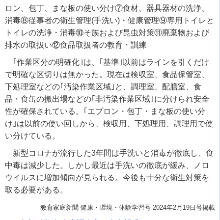
ロン、包丁、まな板の使い分け⑦食材、器具器材の洗浄、
消毒⑧従事者の衛生管理
(
手洗い
)
・健康管理⑨専用トイレと
トイレの洗浄・消毒⑩そ族および昆虫対策⑪廃棄物および
排水の取扱い⑫食品取扱者の教育・訓練
｢作業区分の明確化｣は、｢基準｣以前はラインを引くだけ
で明確な区切りは無かった。現在は検収室、食品保管室、
下処理室などの｢汚染作業区域｣と、調理室、配膳室、食
品・食缶の搬出場などの｢非汚染作業区域｣に分けられ安全
性が確保されている。｢エプロン・包丁・まな板の使い分
け｣は以前の使い回しから、検収用、下処理用、調理用で使
い分けている。
新型コロナが流行した
3
年間は手洗いと消毒が徹底し、食
中毒は減少した。しかし最近は手洗いの徹底が緩み、ノロ
ウイルスに増加傾向が見られる。今後も十分な衛生対策を
取る必要がある。
教育家庭新聞 健康・環境・体験学習号 2024年2月19日号掲載