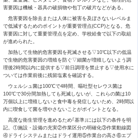
害要因は機械・器具の破損物や包丁の破片などがある。
危害要因を除去または人体に被害を及ぼさないレベルま
で低減するためのポイントが重要管理点
(CCP)
となる。危
害要因に対して重要管理点を定め、学校給食で以下の取組
が進められた。
加熱して生物的危害要因を死滅させる▽
10
℃以下の低温
で生物的危害要因の増殖を防ぐ▽細菌が増殖しないよう調
理後
2
時間以内に提供する▽前日調理を禁止する▽使用水に
ついては作業前後に残留塩素を確認する。
ウェルシュ菌は
100
℃で
4
時間、嘔吐型セレウス菌は
100
℃で
30
分間加熱しても死滅しないが、これらの菌は
10
万個以上に増殖しないと食中毒を発症しないため、
2
時間以
内に喫食して菌を増やさないことがポイントとなる。
高度な衛生管理を進めるため｢基準｣には以下の条件を明
記。①施設・設備の充実②作業区分の明確化③作業動線図
④ドライシステムまたはドライ運用⑤作業台の高さ⑥エプ