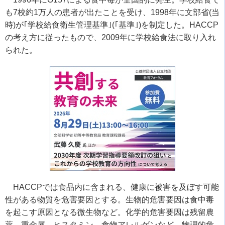
も
7
校約
1
万人の患者が出たことを受け、
1998
年に文部省
(
当
時
)
が｢学校給食衛生管理基準｣
(
｢基準｣
)
を制定した。
HACCP
の考え方に従ったもので、
2009
年に学校給食法に取り入れ
られた。
HACCP
では食品内に含まれる、健康に被害を及ぼす可能
性がある物質を危害要因とする。生物的危害要因は食中毒
を起こす原因となる微生物など。化学的危害要因は残留農
薬、重金属、ヒスタミン、食物アレルゲンなど。物理的危