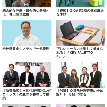
統合的な理解・総合的な発揮と
【連載】GIGA第2期の個別最適
は 堀田龍也教授
な学び
学校徴収金システムで一元管理
正しいキー入力を楽しく覚えら
れる！「KEY PALETTO
Folio」
【新春鼎談】次世代校務DXはゼ
【討議】次世代校務環境の全体
ロトラストの意味を整理して構
設計を｢共創｣で支援
築