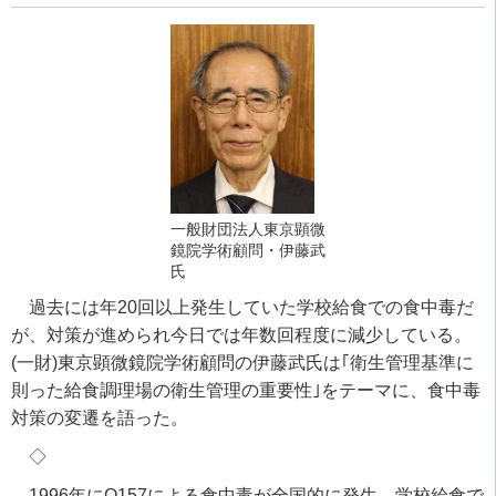
一般財団法人東京顕微
鏡院学術顧問・伊藤武
氏
過去には年
20
回以上発生していた学校給食での食中毒だ
が、対策が進められ今日では年数回程度に減少している。
(
一財
)
東京顕微鏡院学術顧問の伊藤武氏は｢衛生管理基準に
則った給食調理場の衛生管理の重要性｣をテーマに、食中毒
対策の変遷を語った。
◇
1996
年に
O157
による食中毒が全国的に発生。学校給食で