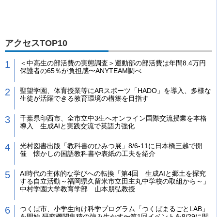
アクセスTOP10
＜中高生の部活費の実態調査＞運動部の部活費は年間8.4万円
保護者の65％が負担感〜ANYTEAM調べ
聖望学園、体育授業等にARスポーツ「HADO」を導入、多様な
生徒が活躍できる教育環境の構築を目指す
千葉県印西市、全市立中3生へオンライン国際交流授業を本格
導入 生成AIと実践交流で英語力強化
光村図書出版「教科書のひみつ展」8/6-11に日本橋三越で開
催 懐かしの国語教科書や表紙の工夫を紹介
AI時代の主体的な学びへの転換「第4回 生成AIと郷土を探究
する自立活動～福岡県久留米市立田主丸中学校の取組から～」
中村学園大学教育学部 山本朋弘教授
つくば市、小学生向け科学プログラム「つくばまるごとLAB」
を開始 研究機関集積の強み生かす〜第1回イベントを8/29に開