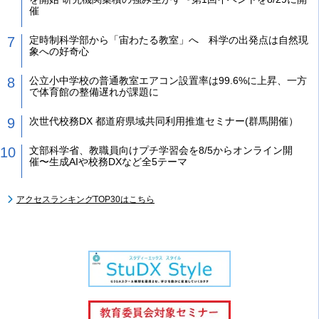
催
定時制科学部から「宙わたる教室」へ 科学の出発点は自然現
象への好奇心
公立小中学校の普通教室エアコン設置率は99.6%に上昇、一方
で体育館の整備遅れが課題に
次世代校務DX 都道府県域共同利用推進セミナー(群馬開催）
文部科学省、教職員向けプチ学習会を8/5からオンライン開
催〜生成AIや校務DXなど全5テーマ
アクセスランキングTOP30はこちら