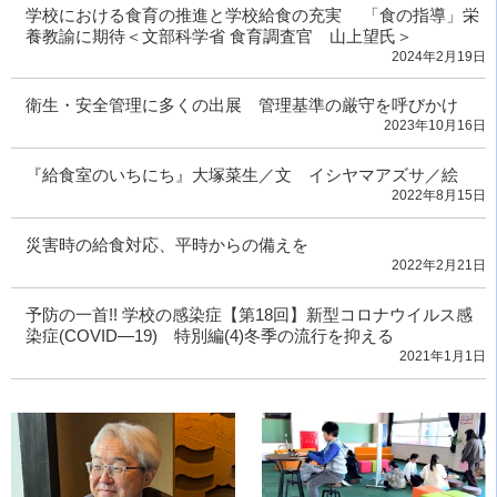
学校における食育の推進と学校給食の充実 「食の指導」栄
養教諭に期待＜文部科学省 食育調査官 山上望氏＞
2024年2月19日
衛生・安全管理に多くの出展 管理基準の厳守を呼びかけ
2023年10月16日
『給食室のいちにち』大塚菜生／文 イシヤマアズサ／絵
2022年8月15日
災害時の給食対応、平時からの備えを
2022年2月21日
予防の一首!! 学校の感染症【第18回】新型コロナウイルス感
染症(COVID―19) 特別編(4)冬季の流行を抑える
2021年1月1日