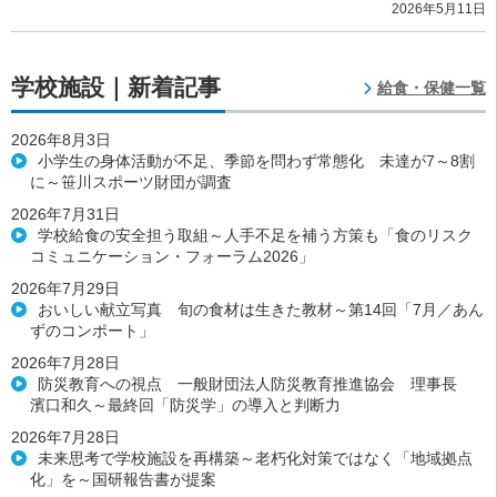
2026年5月11日
学校施設｜新着記事
給食・保健一覧
2026年8月3日
小学生の身体活動が不足、季節を問わず常態化 未達が7～8割
に～笹川スポーツ財団が調査
2026年7月31日
学校給食の安全担う取組～人手不足を補う方策も「食のリスク
コミュニケーション・フォーラム2026」
2026年7月29日
おいしい献立写真 旬の食材は生きた教材～第14回「7月／あん
ずのコンポート」
2026年7月28日
防災教育への視点 一般財団法人防災教育推進協会 理事長
濱口和久～最終回「防災学」の導入と判断力
2026年7月28日
未来思考で学校施設を再構築～老朽化対策ではなく「地域拠点
化」を～国研報告書が提案