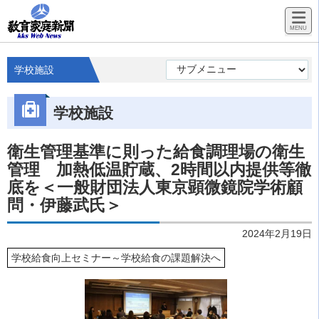
学校施設
学校施設
衛生管理基準に則った給食調理場の衛生
管理 加熱低温貯蔵、2時間以内提供等徹
底を＜一般財団法人東京顕微鏡院学術顧
問・伊藤武氏＞
2024年2月19日
学校給食向上セミナー～学校給食の課題解決へ