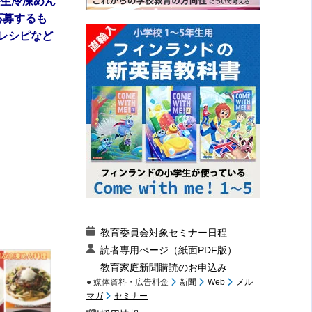
校生冷凍めん
応募するも
レシピなど
教育委員会対象セミナー日程
読者専用ぺージ（紙面PDF版）
教育家庭新聞購読のお申込み
● 媒体資料・広告料金
新聞
Web
メル
マガ
セミナー