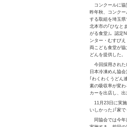
コンクールに協
昨年秋、コンクー
する取組を埼玉県
北本市の｢ひなと
がる食堂｣。認定
ンター・むすびえ
両こども食堂が協
どんを提供した。
今回採用された
日本冷凍めん協会
｢わくわくうどん
素の吸収率が変わ
カーを出店し、出
11月23日に
いしかった｣｢家
同協会では今年
実施する。前回の