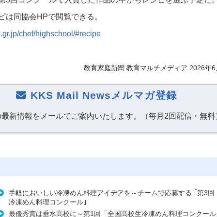
ピは同協会HPで閲覧できる。
n.gr.jp/chef/highschool/#recipe
教育家庭新聞 教育マルチメディア 2026年6
KKS Mail Newsメルマガ登録
の最新情報をメールでご案内いたします。（毎月2回配信・無料
手軽においしい冷凍めん料理アイデアを～チームで応募する ｢第3回
冷凍めん料理コンクール｣
最優秀賞は垂水高校に～第1回「全国高校生冷凍めん料理コンクール