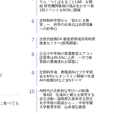
ラム「つくばまるごとLAB」を開
始 研究機関集積の強み生かす〜第
1回イベントを8/29に開催
定時制科学部から「宙わたる教
室」へ 科学の出発点は自然現象
への好奇心
次世代校務DX 都道府県域共同利用
推進セミナー(群馬開催）
公立小中学校の普通教室エアコン
設置率は99.6%に上昇、一方で体
育館の整備遅れが課題に
文部科学省、教職員向けプチ学習
g
会を8/5からオンライン開催〜生成
AIや校務DXなど全5テーマ
AI時代の主体的な学びへの転換
「第4回 生成AIと郷土を探究する
自立活動～福岡県久留米市立田主
丸中学校の取組から～」中村学園
に食べても
大学教育学部 山本朋弘教授