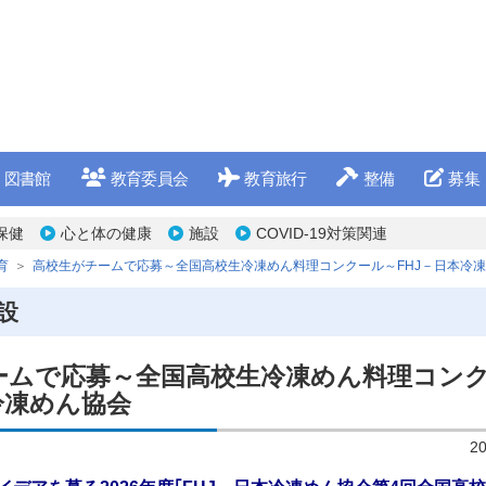
図書館
教育委員会
教育旅行
整備
募集
保健
心と体の健康
施設
COVID-19対策関連
育
高校生がチームで応募～全国高校生冷凍めん料理コンクール～FHJ－日本冷
設
ームで応募～全国高校生冷凍めん料理コン
冷凍めん協会
2