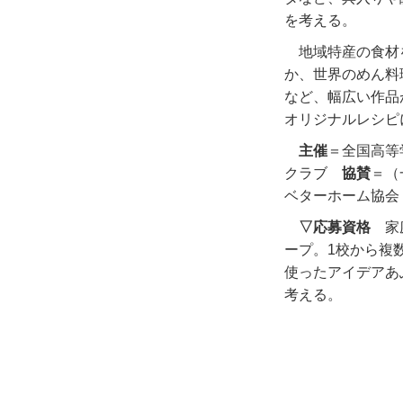
を考える。
地域特産の食材
か、世界のめん料
など、幅広い作品
オリジナルレシピ
主催
＝全国高
クラブ
協賛
＝（
ベターホーム協会
▽応募資格
家庭
ープ。1校から複
使ったアイデアあ
考える。