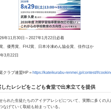
26年11月30日～2027年1月22日必着
、優秀賞、FHJ賞、日本冷凍めん協会賞、佳作ほか
年3月22日
庭クラブ連盟HP＝
https://kateikurabu-renmei.jp/contest/#cookin
案したレシピをこども食堂で出来立てを提供
せられた生徒たちのアイデアレシピについて、実際に多くの人
つなげていく取組も始まっている。