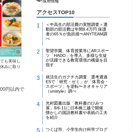
採用情報
アクセスTOP10
＜中高生の部活費の実態調査＞運
動部の部活費は年間8.4万円 保護
者の65％が負担感〜ANYTEAM調
べ
聖望学園、体育授業等にARスポー
ツ「HADO」を導入、多様な生徒
が活躍できる教育環境の構築を目
ても美味し
指す
休みに取り
就活生のガクチカ調査 選考通過
ESで「研究・ゼミ」が「体育会・
スポーツ」を逆転〜ネオキャリア
00円以内で
（unistyle）調べ
光村図書出版「教科書のひみつ
展」8/6-11に日本橋三越で開催
懐かしの国語教科書や表紙の工夫
を紹介
つくば市、小学生向け科学プログ