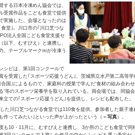
賛する日本冷凍めん協会では、
ル受賞作品をこども食堂で提供
で実施した。会場となったのは
ま食堂｣、川口市の｢川口芝つな
NPO法人全国こども食堂支援セ
（以下、むすびえ）と連携し、
力。テーブルマーク㈱が冷凍う
レシピは、第1回コンクールで
賞を受賞した｢スポーツ応援うどん｣。茨城県立水戸第二高等学
連合国｣によるもので、家庭科の授業で学んだ‘食材の組み合わ
る’等のスポーツ栄養学を取り入れている。両会場では、同協
来立ての｢スポーツ応援うどん｣を提供し、レシピも配布した。
実施した川口芝つながる食堂では110食を提供。参加者した親子連
でも作ってみたい｣といった声が上がったという（＝
写真
）。
度も10・11月に、むすびえと連携し、3か所のこども食堂で同
第3回コンクールで入賞した作品の中からレシピを選ぶ予定だ