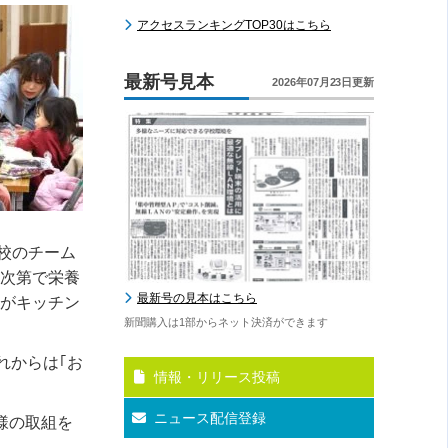
アクセスランキングTOP30はこちら
最新号見本
2026年07月23日更新
校のチーム
せ次第で栄養
最新号の見本はこちら
会がキッチン
新聞購入は1部からネット決済ができます
れからは｢お
情報・リリース投稿
ニュース配信登録
様の取組を
。