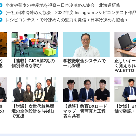
小麦や蕎麦の生産地を視察～日本冷凍めん協会 北海道研修
(一社)日本冷凍めん協会 2022年度 Instagramレシピコンテスト作
レシピコンテストで冷凍めんの魅力を発信＜日本冷凍めん協会＞
的
【連載】GIGA第2期の
学校徴収金システムで
正しいキー
也
個別最適な学び
一元管理
く覚えられ
PALETTO 
校
【討議】次世代校務環
【鼎談】教育DXロード
【対談】B
の
境の全体設計を｢共創｣
マップ 青写真と工程
舗で確認・
で支援
表を共有