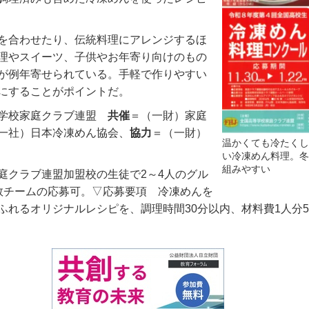
を合わせたり、伝統料理にアレンジするほ
理やスイーツ、子供やお年寄り向けのもの
が例年寄せられている。手軽で作りやすい
にすることがポイントだ。
等学校家庭クラブ連盟
共催
＝（一財）家庭
一社）日本冷凍めん協会、
協力
＝（一財）
温かくても冷たくし
い冷凍めん料理。冬
組みやすい
クラブ連盟加盟校の生徒で2～4人のグル
数チームの応募可。▽応募要項 冷凍めんを
ふれるオリジナルレシピを、調理時間30分以内、材料費1人分5