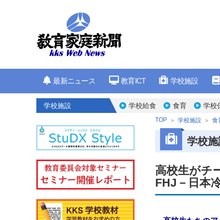
最新ニュース
教育ICT
学校施設
学校施設
学校給食
食育
学校
TOP
学校施設
食
学校施
高校生がチ
FHJ－日本