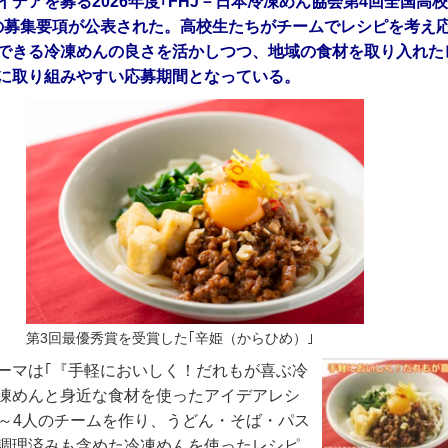
イデアを募る2026年度｢FHJ－日本冷凍めん協会第4回全国高
の募集要項が公表された。高校生たちがチームでレシピを考え
できる冷凍めんの良さを活かしつつ、地域の食材を取り入れた
に取り組みやすい応募期間となっている。
第3回最優秀賞を受賞した｢辛姫（からひめ）｣
ーマは｢『手軽においしく！だれもが喜ぶ冷
凍めんと身近な食材を使ったアイデアレシ
2～4人のチームを作り、うどん・そば・パス
調理済みも含めた冷凍めんを使ったレシピ