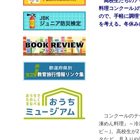
高校生たちのア
料理コンクール｣
ので、手軽に調理
を考える。冬休み
コンクールのテ
凍めん料理』～冷
ピ～｣。高校生が
タなど、具入りや