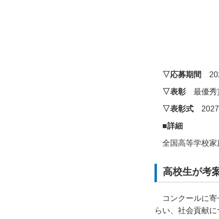
▽応募期間
20
▽表彰
最優秀賞
▽表彰式
2027
■詳細
全国高等学校家
高校生が考
コンクールに寄
らい、社会貢献に