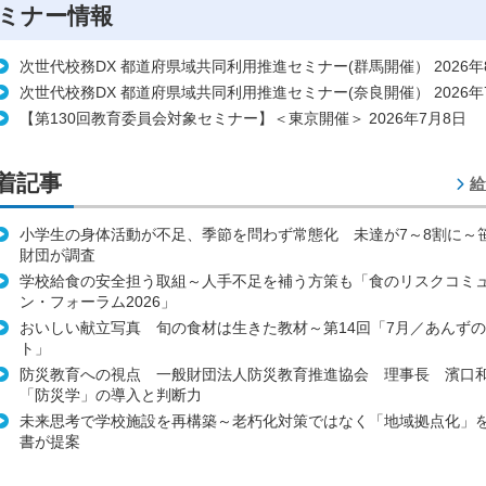
ミナー情報
次世代校務DX 都道府県域共同利用推進セミナー(群馬開催） 2026年
次世代校務DX 都道府県域共同利用推進セミナー(奈良開催） 2026年
【第130回教育委員会対象セミナー】＜東京開催＞ 2026年7月8日
着記事
給
小学生の身体活動が不足、季節を問わず常態化 未達が7～8割に～
財団が調査
学校給食の安全担う取組～人手不足を補う方策も「食のリスクコミ
ン・フォーラム2026」
おいしい献立写真 旬の食材は生きた教材～第14回「7月／あんず
ト」
防災教育への視点 一般財団法人防災教育推進協会 理事長 濱口
「防災学」の導入と判断力
未来思考で学校施設を再構築～老朽化対策ではなく「地域拠点化」
書が提案