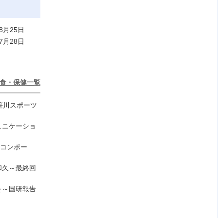
8月25日
7月28日
食・保健一覧
笹川スポーツ
ュニケーショ
のコンポー
和久～最終回
を～国研報告