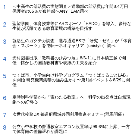
＜中高生の部活費の実態調査＞運動部の部活費は年間8.4万円
保護者の65％が負担感〜ANYTEAM調べ
聖望学園、体育授業等にARスポーツ「HADO」を導入、多様な
生徒が活躍できる教育環境の構築を目指す
就活生のガクチカ調査 選考通過ESで「研究・ゼミ」が「体育
会・スポーツ」を逆転〜ネオキャリア（unistyle）調べ
光村図書出版「教科書のひみつ展」8/6-11に日本橋三越で開
催 懐かしの国語教科書や表紙の工夫を紹介
つくば市、小学生向け科学プログラム「つくばまるごとLAB」
を開始 研究機関集積の強み生かす〜第1回イベントを8/29に開
催
定時制科学部から「宙わたる教室」へ 科学の出発点は自然現
象への好奇心
次世代校務DX 都道府県域共同利用推進セミナー(群馬開催）
公立小中学校の普通教室エアコン設置率は99.6%に上昇、一方
で体育館の整備遅れが課題に