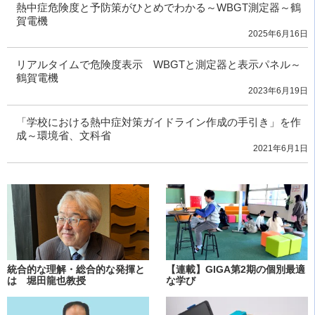
熱中症危険度と予防策がひとめでわかる～WBGT測定器～鶴
賀電機
2025年6月16日
リアルタイムで危険度表示 WBGTと測定器と表示パネル～
鶴賀電機
2023年6月19日
「学校における熱中症対策ガイドライン作成の手引き」を作
成～環境省、文科省
2021年6月1日
統合的な理解・総合的な発揮と
【連載】GIGA第2期の個別最適
は 堀田龍也教授
な学び