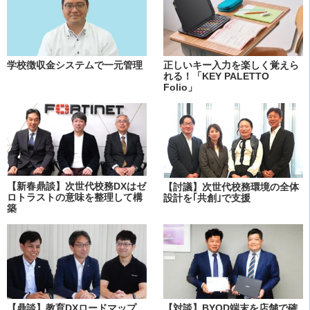
学校徴収金システムで一元管理
正しいキー入力を楽しく覚えら
れる！「KEY PALETTO
Folio」
【新春鼎談】次世代校務DXはゼ
【討議】次世代校務環境の全体
ロトラストの意味を整理して構
設計を｢共創｣で支援
築
【鼎談】教育DXロードマップ
【対談】BYOD端末を店舗で確