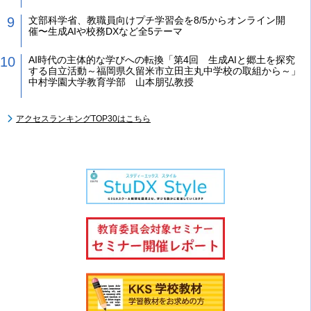
文部科学省、教職員向けプチ学習会を8/5からオンライン開
催〜生成AIや校務DXなど全5テーマ
AI時代の主体的な学びへの転換「第4回 生成AIと郷土を探究
する自立活動～福岡県久留米市立田主丸中学校の取組から～」
中村学園大学教育学部 山本朋弘教授
アクセスランキングTOP30はこちら