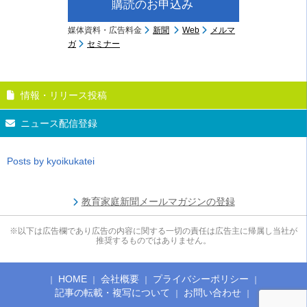
購読のお申込み
媒体資料・広告料金
新聞
Web
メルマ
ガ
セミナー
情報・リリース投稿
ニュース配信登録
Posts by kyoikukatei
教育家庭新聞メールマガジンの登録
※以下は広告欄であり広告の内容に関する一切の責任は広告主に帰属し当社が
推奨するものではありません。
HOME
会社概要
プライバシーポリシー
記事の転載・複写について
お問い合わせ