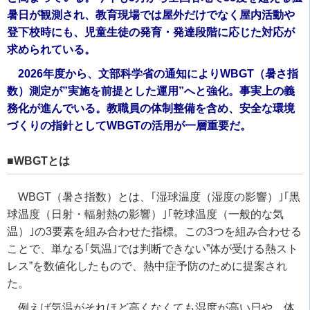
暑日が観測され、教育現場では屋外だけでなく屋内活動や
登下校時にも、児童生徒の発育・発達段階に応じた対応が
求められている。
2026年度から、文部科学省の通知によりWBGT（暑さ指
数）測定が”実施を前提とした運用”へと強化。事実上の義
務化が進んでいる。教職員の体制整備を含め、安全な環境
づくりの指針としてWBGTの活用が一層重要だ。
■WBGTとは
WBGT（暑さ指数）とは、｢湿球温度（湿度の影響）｣｢黒
球温度（日射・輻射熱の影響）｣｢乾球温度（一般的な気
温）｣の3要素を組み合わせた指標。この3つを組み合わせる
ことで、単なる｢気温｣では判断できない”体が受ける熱スト
レス”を数値化したもので、熱中症予防のために提案され
た。
例えば気温がそれほど高くなくても湿度が高い日や、体