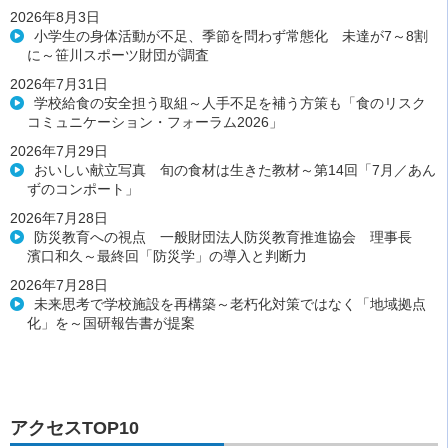
2026年8月3日
小学生の身体活動が不足、季節を問わず常態化 未達が7～8割
に～笹川スポーツ財団が調査
2026年7月31日
学校給食の安全担う取組～人手不足を補う方策も「食のリスク
コミュニケーション・フォーラム2026」
2026年7月29日
おいしい献立写真 旬の食材は生きた教材～第14回「7月／あん
ずのコンポート」
2026年7月28日
防災教育への視点 一般財団法人防災教育推進協会 理事長
濱口和久～最終回「防災学」の導入と判断力
2026年7月28日
未来思考で学校施設を再構築～老朽化対策ではなく「地域拠点
化」を～国研報告書が提案
アクセスTOP10