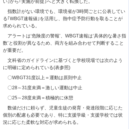
い｣から｢実施が前提｣へと大きく転換した。
指数計がない環境でも、環境省が3時間ごとに公表してい
る｢WBGT速報値｣を活用し、熱中症予防行動を取ることが
求められている。
アラートは‘危険度の警報’、WBGT速報は‘具体的な暑さ指
数’と役割が異なるため、両方を組み合わせて判断すること
が重要だ。
文科省のガイドラインに基づくと学校現場では次のよう
に明確に定められている(表参照)
〇WBGT31度以上＝運動は原則中止
〇28～31度未満＝激しい運動は中止
〇25～28度未満＝積極的に休憩
数値だけに頼らず、児童生徒の発育・発達段階に応じた
個別の配慮も必要であり、特に支援学級・支援学校では状
況に応じた柔軟な対応が求められる。