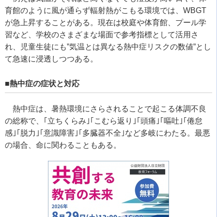
育館のように風が通らず輻射熱がこもる環境では、WBGT
が急上昇することがある。現在は校庭や体育館、プール学
習など、学校のさまざまな場面で参考指標として活用さ
れ、児童生徒にも”気温とは異なる熱中症リスクの数値”とし
て急速に浸透しつつある。
■熱中症の症状と対応
熱中症は、暑熱環境にさらされることで起こる体調不良
の総称で、｢立ちくらみ｣｢こむら返り｣｢頭痛｣｢嘔吐｣｢倦怠
感｣｢脱力｣｢意識障害｣｢多臓器不全｣など多岐にわたる。最悪
の場合、命に関わることもある。