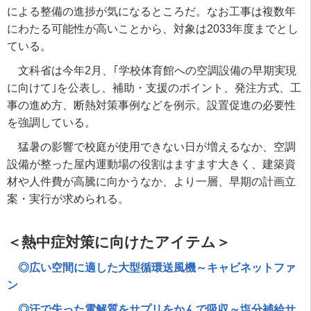
による整備の進捗が気になるところだ。なお工事は複数年
にわたる可能性が高いことから、対象は2033年度までとし
ている。
文科省は今年2月、｢学校体育館への空調設備の早期実現
に向けて｣を公表し、補助・支援のポイント、発注方式、工
事の進め方、断熱対策事例などを例示。設置促進の必要性
を強調している。
猛暑の影響で校庭が使用できない日が増えるなか、空調
設備が整った屋内運動場の役割はますます大きく、建築資
材や人件費が高騰に向かうなか、より一層、早期の計画立
案・実行が求められる。
＜熱中症対策に向けたアイテム＞
◎広い空間に適した大型循環送風機～キャビネットファ
ン
◎汗で失った電解質をサプリをかんで吸収～塩分補給サ