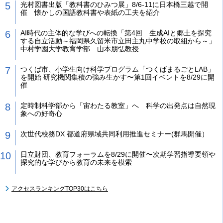
光村図書出版「教科書のひみつ展」8/6-11に日本橋三越で開
催 懐かしの国語教科書や表紙の工夫を紹介
AI時代の主体的な学びへの転換「第4回 生成AIと郷土を探究
する自立活動～福岡県久留米市立田主丸中学校の取組から～」
中村学園大学教育学部 山本朋弘教授
つくば市、小学生向け科学プログラム「つくばまるごとLAB」
を開始 研究機関集積の強み生かす〜第1回イベントを8/29に開
催
定時制科学部から「宙わたる教室」へ 科学の出発点は自然現
象への好奇心
次世代校務DX 都道府県域共同利用推進セミナー(群馬開催）
日立財団、教育フォーラムを8/29に開催〜次期学習指導要領や
探究的な学びから教育の未来を模索
アクセスランキングTOP30はこちら