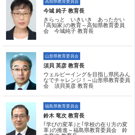
高知県教育委員会
今城 純子 教育長
きらっと いきいき あったかい
｢高知家｣の教育～高知県教育委員
会 今城純子 教育長
山形県教育委員会
須貝 英彦 教育長
ウェルビーイングを目指し県民みん
なでチャレンジ！～山形県教育委員
会 須貝英彦 教育長
福島県教育委員会
鈴木 竜次 教育長
｢学びの変革｣と｢学校の在り方の変
革｣の推進～福島県教育委員会 鈴