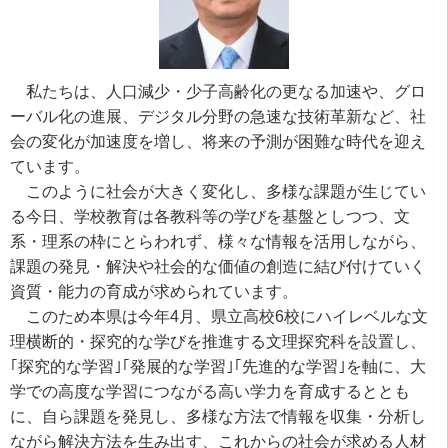
私たちは、人口減少・少子高齢化の更なる加速や、グロ
ーバル化の進展、デジタル分野の急速な技術革新など、社
会の変化が加速度を増し、将来の予測が困難な時代を迎え
ています。
このように社会が大きく変化し、多様な課題が生じてい
る今日、学校教育は各教科等の学びを基盤としつつ、文
系・理系の枠にとらわれず、様々な情報を活用しながら、
課題の発見・解決や社会的な価値の創造に結び付けていく
資質・能力の育成が求められています。
このため本県は今年4月、県立高校6校にハイレベルな文
理横断的・探究的な学びを推進する文理探究科を設置し、
｢探究的な学習｣｢発展的な学習｣｢先進的な学習｣を軸に、大
学での高度な学習につながる高い学力を育成するととも
に、自ら課題を発見し、多様な方法で情報を収集・分析し
ながら解決方法を生み出す、これからの社会が求める人材