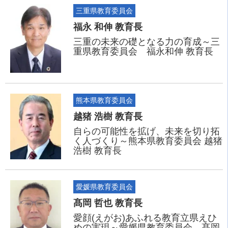
三重県教育委員会
福永 和伸 教育長
三重の未来の礎となる力の育成～三
重県教育委員会 福永和伸 教育長
熊本県教育委員会
越猪 浩樹 教育長
自らの可能性を拡げ、未来を切り拓
く人づくり～熊本県教育委員会 越猪
浩樹 教育長
愛媛県教育委員会
髙岡 哲也 教育長
愛顔(えがお)あふれる教育立県えひ
めの実現～愛媛県教育委員会 髙岡