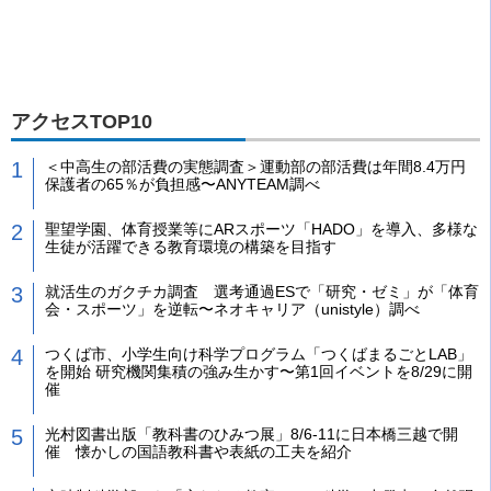
アクセスTOP10
＜中高生の部活費の実態調査＞運動部の部活費は年間8.4万円
保護者の65％が負担感〜ANYTEAM調べ
聖望学園、体育授業等にARスポーツ「HADO」を導入、多様な
生徒が活躍できる教育環境の構築を目指す
就活生のガクチカ調査 選考通過ESで「研究・ゼミ」が「体育
会・スポーツ」を逆転〜ネオキャリア（unistyle）調べ
つくば市、小学生向け科学プログラム「つくばまるごとLAB」
を開始 研究機関集積の強み生かす〜第1回イベントを8/29に開
催
光村図書出版「教科書のひみつ展」8/6-11に日本橋三越で開
催 懐かしの国語教科書や表紙の工夫を紹介