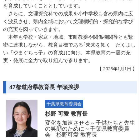
を育成していくこととしています。
さらに、文理探究科での成果を小中学校も含め県内に広
く波及させ、県内全域において文理横断的・探究的な学び
の充実を図っていきます。
本年も学校・家庭・地域、市町教委や関係機関等とも緊
密に連携しながら、教育目標である｢未来を拓く たくまし
い『やまぐちっ子』の育成｣に向け、本県教育の一層の充
実・発展に全力で取り組んで参ります。
【 2025年1月1日 】
47都道府県教育長 年頭挨拶
千葉県教育委員会
杉野 可愛 教育長
変化を加速させる～子供たちと先生
の笑顔のために～千葉県教育委員
会 杉野可愛 教育長