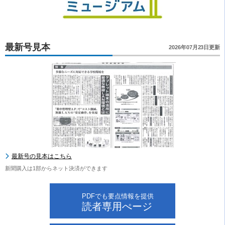
最新号見本
2026年07月23日更新
最新号の見本はこちら
新聞購入は1部からネット決済ができます
PDFでも要点情報を提供
読者専用ぺージ