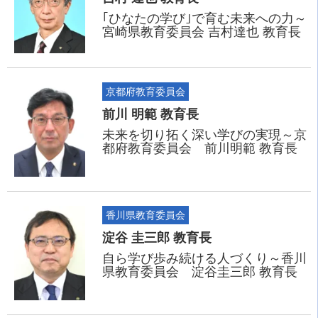
｢ひなたの学び｣で育む未来への力～
宮崎県教育委員会 吉村達也 教育長
京都府教育委員会
前川 明範 教育長
未来を切り拓く深い学びの実現～京
都府教育委員会 前川明範 教育長
香川県教育委員会
淀谷 圭三郎 教育長
自ら学び歩み続ける人づくり～香川
県教育委員会 淀谷圭三郎 教育長