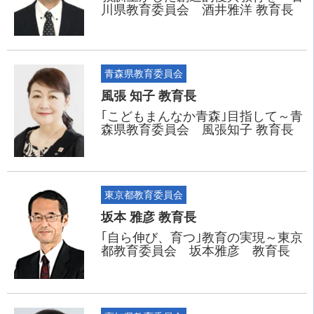
川県教育委員会 酒井雅洋 教育長
青森県教育委員会
風張 知子 教育長
｢こどもまんなか青森｣目指して～青
森県教育委員会 風張知子 教育長
東京都教育委員会
坂本 雅彦 教育長
｢自ら伸び、育つ｣教育の実現～東京
都教育委員会 坂本雅彦 教育長