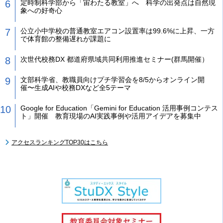
定時制科学部から「宙わたる教室」へ 科学の出発点は自然現
象への好奇心
公立小中学校の普通教室エアコン設置率は99.6%に上昇、一方
で体育館の整備遅れが課題に
次世代校務DX 都道府県域共同利用推進セミナー(群馬開催）
文部科学省、教職員向けプチ学習会を8/5からオンライン開
催〜生成AIや校務DXなど全5テーマ
Google for Education「Gemini for Education 活用事例コンテス
ト」開催 教育現場のAI実践事例や活用アイデアを募集中
アクセスランキングTOP30はこちら