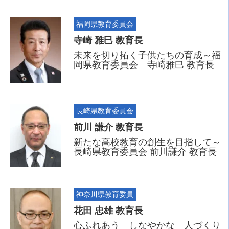
福岡県教育委員会
寺崎 雅巳 教育長
未来を切り拓く子供たちの育成～福
岡県教育委員会 寺崎雅巳 教育長
長崎県教育委員会
前川 謙介 教育長
新たな高校教育の創生を目指して～
長崎県教育委員会 前川謙介 教育長
神奈川県教育委員
花田 忠雄 教育長
心ふれあう しなやかな 人づくり