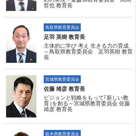
哲也 教育長
鳥取県教育委員会
足羽 英樹 教育長
主体的に学び 考え 生きる力の育成
～鳥取県教育委員会 足羽英樹 教育
長
宮城県教育委員会
佐藤 靖彦 教育長
ビジョンと戦略をもって｢新しい教
育｣を創る～宮城県教育委員会 佐藤
靖彦 教育長
栃木県教育委員会