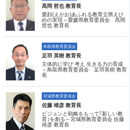
髙岡 哲也 教育長
愛顔(えがお)あふれる教育立県えひ
めの実現～愛媛県教育委員会 髙岡
哲也 教育長
鳥取県教育委員会
足羽 英樹 教育長
主体的に学び 考え 生きる力の育成
～鳥取県教育委員会 足羽英樹 教育
長
宮城県教育委員会
佐藤 靖彦 教育長
ビジョンと戦略をもって｢新しい教
育｣を創る～宮城県教育委員会 佐藤
靖彦 教育長