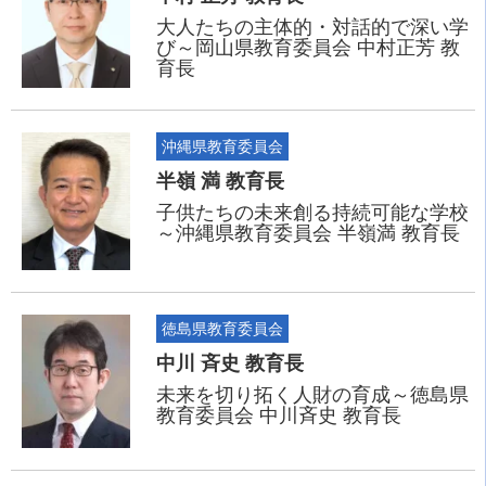
大人たちの主体的・対話的で深い学
び～岡山県教育委員会 中村正芳 教
育長
沖縄県教育委員会
半嶺 満 教育長
子供たちの未来創る持続可能な学校
～沖縄県教育委員会 半嶺満 教育長
徳島県教育委員会
中川 斉史 教育長
未来を切り拓く人財の育成～徳島県
教育委員会 中川斉史 教育長