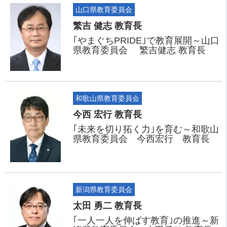
山口県教育委員会
繁吉 健志 教育長
｢やまぐちPRIDE｣で教育展開～山口
県教育委員会 繁吉健志 教育長
和歌山県教育委員会
今西 宏行 教育長
｢未来を切り拓く力｣を育む～和歌山
県教育委員会 今西宏行 教育長
新潟県教育委員会
太田 勇二 教育長
｢一人一人を伸ばす教育｣の推進～新