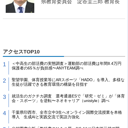
県教育委員会 淀谷圭三郎 教育長
アクセスTOP10
＜中高生の部活費の実態調査＞運動部の部活費は年間8.4万円
保護者の65％が負担感〜ANYTEAM調べ
聖望学園、体育授業等にARスポーツ「HADO」を導入、多様な
生徒が活躍できる教育環境の構築を目指す
就活生のガクチカ調査 選考通過ESで「研究・ゼミ」が「体育
会・スポーツ」を逆転〜ネオキャリア（unistyle）調べ
千葉県印西市、全市立中3生へオンライン国際交流授業を本格
導入 生成AIと実践交流で英語力強化