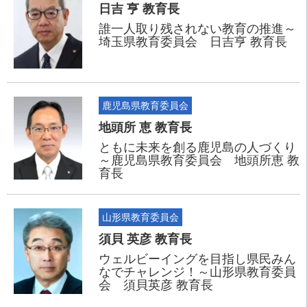
日吉 亨 教育長
誰一人取り残されない教育の推進～
埼玉県教育委員会 日吉亨 教育長
鹿児島県教育委員会
地頭所 恵 教育長
ともに未来を創る鹿児島の人づくり
～鹿児島県教育委員会 地頭所恵 教
育長
山形県教育委員会
須貝 英彦 教育長
ウェルビーイングを目指し県民みん
なでチャレンジ！～山形県教育委員
会 須貝英彦 教育長