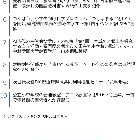
光村図書出版「教科書のひみつ展」8/6-11に日本橋三越で開
催 懐かしの国語教科書や表紙の工夫を紹介
つくば市、小学生向け科学プログラム「つくばまるごとLAB」
を開始 研究機関集積の強み生かす〜第1回イベントを8/29に開
催
AI時代の主体的な学びへの転換「第4回 生成AIと郷土を探究
する自立活動～福岡県久留米市立田主丸中学校の取組から～」
中村学園大学教育学部 山本朋弘教授
定時制科学部から「宙わたる教室」へ 科学の出発点は自然現
象への好奇心
次世代校務DX 都道府県域共同利用推進セミナー(群馬開催）
公立小中学校の普通教室エアコン設置率は99.6%に上昇、一方
で体育館の整備遅れが課題に
アクセスランキングTOP30はこちら